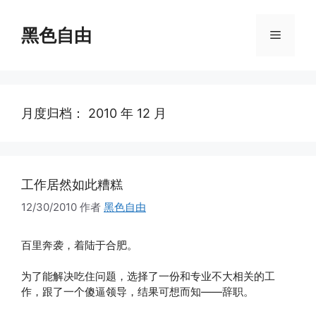
跳
至
黑色自由
菜
内
容
单
月度归档：
2010 年 12 月
工作居然如此糟糕
12/30/2010
作者
黑色自由
百里奔袭，着陆于合肥。
为了能解决吃住问题，选择了一份和专业不大相关的工
作，跟了一个傻逼领导，结果可想而知——辞职。