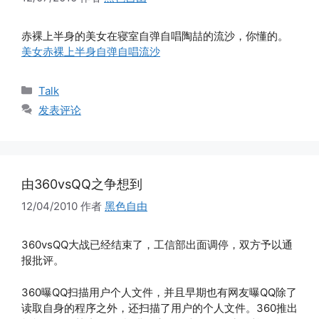
赤裸上半身的美女在寝室自弹自唱陶喆的流沙，你懂的。
美女赤裸上半身自弹自唱流沙
分
Talk
类
发表评论
由360vsQQ之争想到
12/04/2010
作者
黑色自由
360vsQQ大战已经结束了，工信部出面调停，双方予以通
报批评。
360曝QQ扫描用户个人文件，并且早期也有网友曝QQ除了
读取自身的程序之外，还扫描了用户的个人文件。360推出