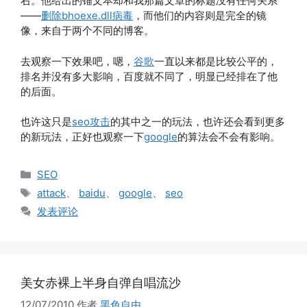
右。他给出的锚文本却和我那篇文章的标题没有任何关系
——
删除bhoexe.dll病毒
，而他们的内容则是完全的镜
像，来自于两个不同的博客。
去观察一下效果吧，嗯，
谷歌
一直以来都是比较公平的，
排名并没有多大影响，百度就不同了，明显已经排在了他
的后面。
也许这只是
seo攻击
的其中之一的玩法，也许还会看到更多
的新玩法，正好也观察一下
google
的算法会不会有影响。
分
SEO
类
标
attack
、
baidu
、
google
、
seo
签
发表评论
美女赤裸上半身自弹自唱流沙
12/07/2010
作者
黑色自由