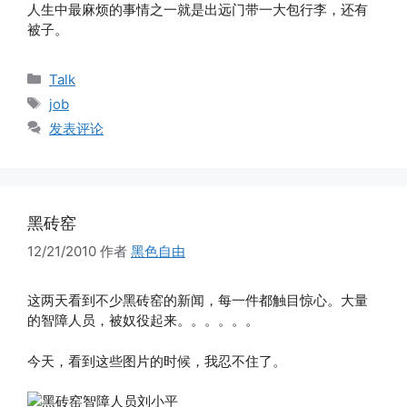
人生中最麻烦的事情之一就是出远门带一大包行李，还有
被子。
分
Talk
类
标
job
签
发表评论
黑砖窑
12/21/2010
作者
黑色自由
这两天看到不少黑砖窑的新闻，每一件都触目惊心。大量
的智障人员，被奴役起来。。。。。。
今天，看到这些图片的时候，我忍不住了。