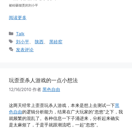
被砖砸烟烫的刘小平
阅读更多
分
Talk
类
标
刘小平
、
陕西
、
黑砖窑
签
发表评论
玩歪歪杀人游戏的一点小想法
12/16/2010
作者
黑色自由
这两天经常上歪歪玩杀人游戏，本来是想上去测试一下
黑
色自由
的逻辑分析能力，结果在广大玩家的“忽悠”之下，我
就频繁的混乱了。各种信息一下子涌进来，分析起来确实
是太麻烦了，于是乎就跟潮流吧，一起“忽悠”。