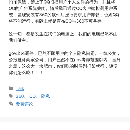
扣扣保镖，禁止了QQ扫描用户个人文件的行为，并且将
QQ的广告系统关闭。随后腾讯通过QQ客户端检测用户系
统，发现安装有360的软件后强行要求用户卸载，否则QQ
将不能运行，实际上就是宣布QQ与360不可共存。
这一切，都是发生在我们的电脑上，我们的电脑已然不由
我们做主。
gov出来调停，已然不顾用户的个人隐私问题。一纸公文，
公报批评两家公司，用户已然不在gov考虑范围以内，言外
之意，这么大一块肥肉，你们吃的时候别打架就行，随便
你们怎么吃！！！
分
Talk
类
标
360
、
QQ
、
隐私
签
发表评论