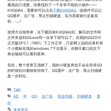
毒我自己清楚，结果找到了一个非常不错的小插件——
KillQQAd，需要的可以点击
下载KillQQAd
。该插件可以让
QQ显IP，去广告，禁止扫描硬盘，实为居家旅行必备良
软。-_-!
使用方法很简单，去下载回来KillQQAd后，解压的文件和
文件夹放到QQ.exe同一目录下就可以了。在我的QQ2010
正式版SP2.1（1861）下工作正常，只是网上说的任务栏有
个小图标在我的windows 7下没显示，在聊天窗口的左下
角右键就可以看到菜单。
至此，整个世界又清静了，我的小硬盘再也不会在登录QQ
的时候狂闪着吱吱作响了。QQ显IP，去广告，禁止扫描硬
盘一步到位。
分
Talk
类
标
AD
、
IP
、
QQ
、
去广告
、
安全扫描
、
扫描硬盘
、
显
签
IP
发表评论