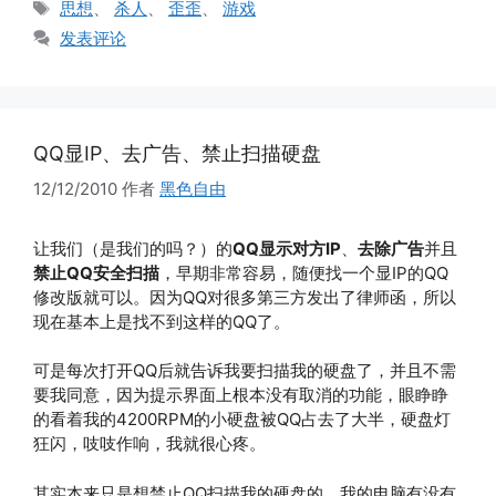
标
思想
、
杀人
、
歪歪
、
游戏
签
发表评论
QQ显IP、去广告、禁止扫描硬盘
12/12/2010
作者
黑色自由
让我们（是我们的吗？）的
QQ显示对方IP
、
去除广告
并且
禁止QQ安全扫描
，早期非常容易，随便找一个显IP的QQ
修改版就可以。因为QQ对很多第三方发出了律师函，所以
现在基本上是找不到这样的QQ了。
可是每次打开QQ后就告诉我要扫描我的硬盘了，并且不需
要我同意，因为提示界面上根本没有取消的功能，眼睁睁
的看着我的4200RPM的小硬盘被QQ占去了大半，硬盘灯
狂闪，吱吱作响，我就很心疼。
其实本来只是想禁止QQ扫描我的硬盘的，我的电脑有没有