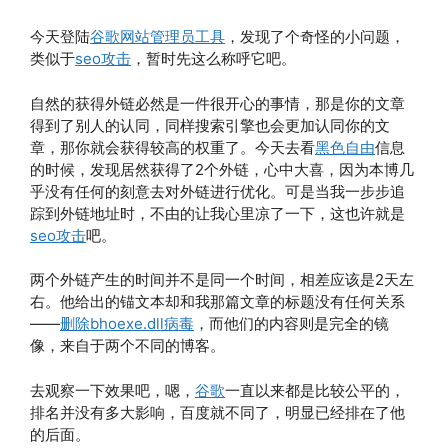
今天登陆
谷歌网站管理员工具
，发现了个奇怪的小问题，
类似于
seo攻击
，暂时先这么称呼它吧。
自然的获得外链必然是一件很开心的事情，那是你的文章
得到了别人的认同，同样搜索引擎也会更加认同你的文
章，那你就会获得较高的权重了。今天去看
黑色自由
信息
的时候，发现居然获得了2个外链，心中大喜，因为本博几
乎没有任何的刻意去对外链进行优化。可是当我一步步追
踪到外链地址时，不由的让我心里凉了一下，这也许就是
seo攻击
吧。
两个外链产生的时间并不是同一个时间，相差应该是2天左
右。他给出的锚文本却和我那篇文章的标题没有任何关系
——
删除bhoexe.dll病毒
，而他们的内容则是完全的镜
像，来自于两个不同的博客。
去观察一下效果吧，嗯，
谷歌
一直以来都是比较公平的，
排名并没有多大影响，百度就不同了，明显已经排在了他
的后面。