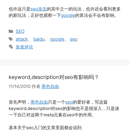
也许这只是
seo攻击
的其中之一的玩法，也许还会看到更多
的新玩法，正好也观察一下
google
的算法会不会有影响。
分
SEO
类
标
attack
、
baidu
、
google
、
seo
签
发表评论
keyword,description对seo有影响吗？
11/14/2010
作者
黑色自由
首先声明，
黑色自由
只是一个
seo
的爱好者，写这篇
keyword,description对seo的影响也不是很深入，只是谈
一下自己对这两个meta元素在seo中的作用。
基本关于seo入门的文章里面都会说到