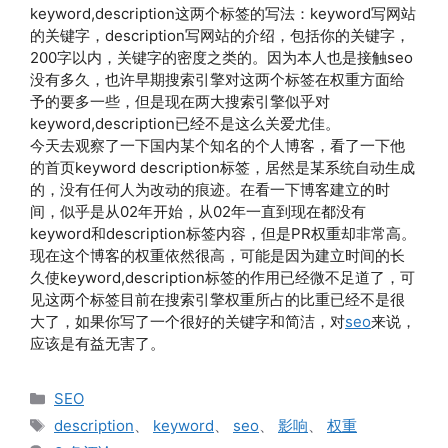
keyword,description这两个标签的写法：keyword写网站
的关键字，description写网站的介绍，包括你的关键字，
200字以内，关键字的密度之类的。因为本人也是接触seo
没有多久，也许早期搜索引擎对这两个标签在权重方面给
予的要多一些，但是现在两大搜索引擎似乎对
keyword,description已经不是这么关爱尤佳。
今天去观察了一下国内某个知名的个人博客，看了一下他
的首页keyword description标签，居然是某系统自动生成
的，没有任何人为改动的痕迹。在看一下博客建立的时
间，似乎是从02年开始，从02年一直到现在都没有
keyword和description标签内容，但是PR权重却非常高。
现在这个博客的权重依然很高，可能是因为建立时间的长
久使keyword,description标签的作用已经微不足道了，可
见这两个标签目前在搜索引擎权重所占的比重已经不是很
大了，如果你写了一个很好的关键字和简洁，对
seo
来说，
应该是有益无害了。
分
SEO
类
标
description
、
keyword
、
seo
、
影响
、
权重
签