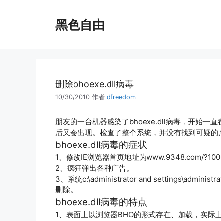
跳
至
黑色自由
内
容
删除bhoexe.dll病毒
10/30/2010
作者
dfreedom
朋友的一台机器感染了bhoexe.dll病毒，开始
后又会出现。检查了整个系统，并没有找到可疑的启
bhoexe.dll病毒的症状
1、修改IE浏览器首页地址为www.9348.com/?1
2、疯狂弹出各种广告。
3、系统c:\administrator and settings\adminis
删除。
bhoexe.dll病毒的特点
1、表面上以浏览器BHO的形式存在、加载，实际