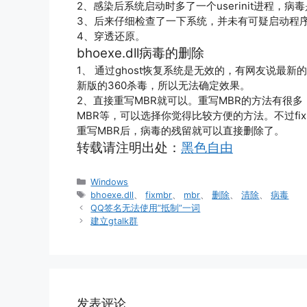
2、感染后系统启动时多了一个userinit进程，病毒是
3、后来仔细检查了一下系统，并未有可疑启动程序，可能
4、穿透还原。
bhoexe.dll病毒的删除
1、 通过ghost恢复系统是无效的，有网友说最
新版的360杀毒，所以无法确定效果。
2、直接重写MBR就可以。重写MBR的方法有很
MBR等，可以选择你觉得比较方便的方法。不过fixmb
重写MBR后，病毒的残留就可以直接删除了。
转载请注明出处：
黑色自由
分
Windows
类
标
bhoexe.dll
、
fixmbr
、
mbr
、
删除
、
清除
、
病毒
签
QQ签名无法使用”抵制”一词
建立gtalk群
发表评论