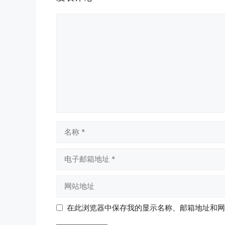
评
论
名
称
电
子
邮
网
箱
站
地
地
在此浏览器中保存我的显示名称、邮箱地址和网
址
址