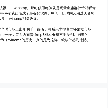
放器——winamp。那时候用电脑就是玩些金庸群侠传听听音
inamp就已经成了必备的软件。中间一段时间又用过天音怒
学，winamp都是必备。
应对当时市场上出现的千千静听。可后来觉得桌面播放器市场一
amp一样，音质方面普通mp3根本分辨不出差别。渐渐的，
看到了winamp的历史，真的是为这样一款软件感到遗憾。