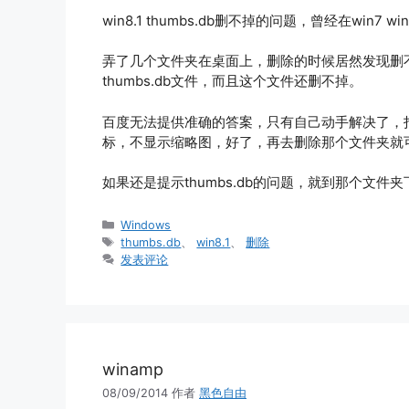
win8.1 thumbs.db删不掉的问题，曾经在win
弄了几个文件夹在桌面上，删除的时候居然发现删不
thumbs.db文件，而且这个文件还删不掉。
百度无法提供准确的答案，只有自己动手解决了，
标，不显示缩略图，好了，再去删除那个文件夹就
如果还是提示thumbs.db的问题，就到那个文
分
Windows
类
标
thumbs.db
、
win8.1
、
删除
签
发表评论
winamp
08/09/2014
作者
黑色自由