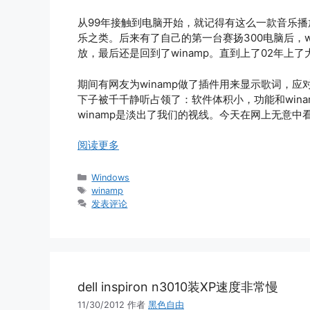
从99年接触到电脑开始，就记得有这么一款音乐播
乐之类。后来有了自己的第一台赛扬300电脑后，w
放，最后还是回到了winamp。直到上了02年上了大
期间有网友为winamp做了插件用来显示歌词，
下子被千千静听占领了：软件体积小，功能和win
winamp是淡出了我们的视线。今天在网上无意中
阅读更多
分
Windows
类
标
winamp
签
发表评论
dell inspiron n3010装XP速度非常慢
11/30/2012
作者
黑色自由