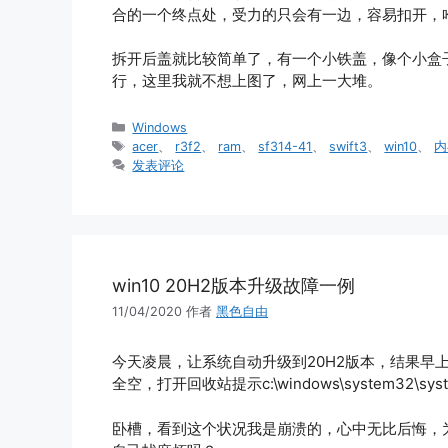
合的一个终点处，受力的只会有一边，容易扣开，
拆开后盖就比较简单了，有一个小铁盖，像个小盒
行，这里我就不想上图了，网上一大堆。
分
Windows
类
标
acer
、
r3f2
、
ram
、
sf314-41
、
swift3
、
win10
、
内
签
发表评论
win10 20H2版本升级故障一例
11/04/2020
作者
黑色自由
今天凌晨，让系统自动升级到20H2版本，结果早
全空，打开回收站提示c:\windows\system32\system
卧槽，看到这个状况我是崩溃的，心中无比后悔，为