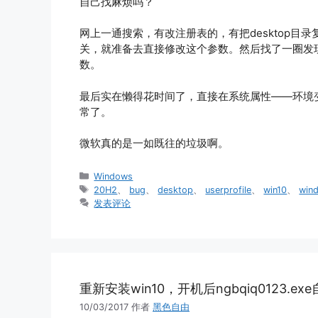
自己找麻烦吗？
网上一通搜索，有改注册表的，有把desktop目录
关，就准备去直接修改这个参数。然后找了一圈发
数。
最后实在懒得花时间了，直接在系统属性——环境
常了。
微软真的是一如既往的垃圾啊。
分
Windows
类
标
20H2
、
bug
、
desktop
、
userprofile
、
win10
、
win
签
发表评论
重新安装win10，开机后ngbqiq0123.ex
10/03/2017
作者
黑色自由