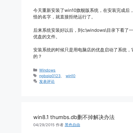
今天重新安装了win10旗舰版系统，在安装完成后，发
怪的名字，就直接拒绝运行了。
后来系统安装好以后，到c:\windows\目录下看
优盘的文件。
安装系统的时候只是用电脑店的优盘启动了系统，
的？
分
Windows
类
标
ngbqiq0123
、
win10
签
发表评论
win8.1 thumbs.db删不掉解决办法
04/29/2015
作者
黑色自由