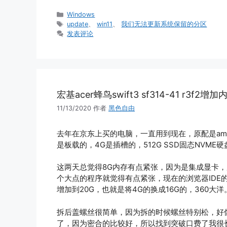
分
Windows
类
标
update
、
win11
、
我们无法更新系统保留的分区
签
发表评论
宏基acer蜂鸟swift3 sf314-41 r3f2增加
11/13/2020
作者
黑色自由
去年在京东上买的电脑，一直用到现在，原配是amd ryz
是板载的，4G是插槽的，512G SSD固态NVME硬
这两天总觉得8G内存有点紧张，因为是集成显卡，
个大点的程序就觉得有点紧张，现在的浏览器IDE
增加到20G，也就是将4G的换成16G的，360大洋
拆后盖螺丝很简单，因为拆的时候螺丝特别松，好
了，因为密合的比较好，所以找到突破口费了我很