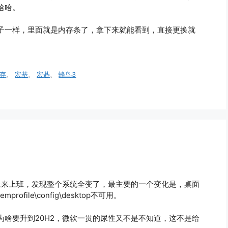
哈哈。
子一样，里面就是内存条了，拿下来就能看到，直接更换就
存
、
宏基
、
宏碁
、
蜂鸟3
上来上班，发现整个系统全变了，最主要的一个变化是，桌面
profile\config\desktop不可用。
啥要升到20H2，微软一贯的尿性又不是不知道，这不是给