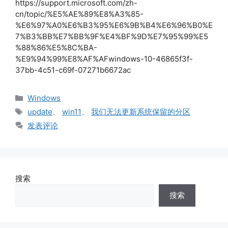
https://support.microsoft.com/zh-
cn/topic/%E5%AE%89%E8%A3%85-
%E6%97%A0%E6%B3%95%E6%9B%B4%E6%96%B0%E
7%B3%BB%E7%BB%9F%E4%BF%9D%E7%95%99%E5
%88%86%E5%8C%BA-
%E9%94%99%E8%AF%AFwindows-10-46865f3f-
37bb-4c51-c69f-07271b6672ac
分
Windows
类
标
update
、
win11
、
我们无法更新系统保留的分区
签
发表评论
搜索
搜索