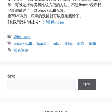
等，可以选择你觉得比较方便的方法。不过fixmbr程序我
已经测试过了，对bhoexe.dll无效。
重写MBR后，病毒的残留就可以直接删除了。
转载请注明出处：
黑色自由
分
Windows
类
标
bhoexe.dll
、
fixmbr
、
mbr
、
删除
、
清除
、
病毒
签
发表评论
搜索
搜索