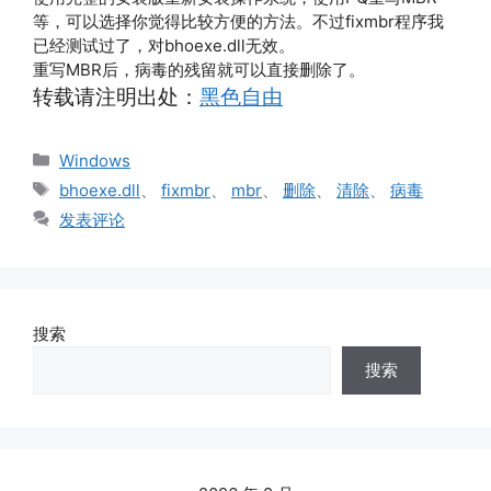
等，可以选择你觉得比较方便的方法。不过fixmbr程序我
已经测试过了，对bhoexe.dll无效。
重写MBR后，病毒的残留就可以直接删除了。
转载请注明出处：
黑色自由
分
Windows
类
标
bhoexe.dll
、
fixmbr
、
mbr
、
删除
、
清除
、
病毒
签
发表评论
搜索
搜索