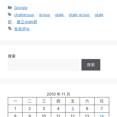
分
Google
类
标
chatterous
、
group
、
gtalk
、
gtalk group
、
gtalk
签
群
、
建立gtalk群
发表评论
搜索
搜索
2010 年 11 月
一
二
三
四
五
六
日
1
2
3
4
5
6
7
8
9
10
11
12
13
14