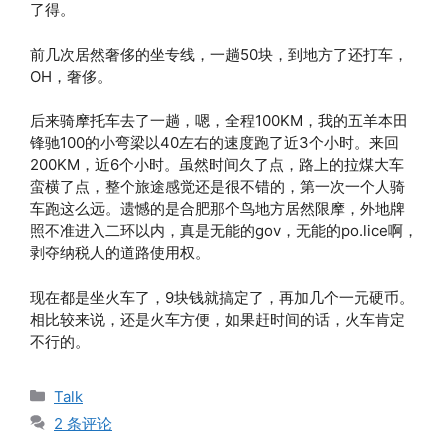
了得。
前几次居然奢侈的坐专线，一趟50块，到地方了还打车，
OH，奢侈。
后来骑摩托车去了一趟，嗯，全程100KM，我的五羊本田
锋驰100的小弯梁以40左右的速度跑了近3个小时。来回
200KM，近6个小时。虽然时间久了点，路上的拉煤大车
蛮横了点，整个旅途感觉还是很不错的，第一次一个人骑
车跑这么远。遗憾的是合肥那个鸟地方居然限摩，外地牌
照不准进入二环以内，真是无能的gov，无能的po.lice啊，
剥夺纳税人的道路使用权。
现在都是坐火车了，9块钱就搞定了，再加几个一元硬币。
相比较来说，还是火车方便，如果赶时间的话，火车肯定
不行的。
分
Talk
类
2 条评论