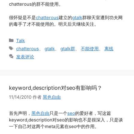
chatterous的群不能使用。
很怀疑是不是
chatterous
建立的
gtalk
群聊天室遭到功夫网
的毒手了才不能使用的。明天后天继续关注。
分
Talk
类
标
chatterous
、
gtalk
、
gtalk群
、
不能使用
、
离线
签
发表评论
keyword,description对seo有影响吗？
11/14/2010
作者
黑色自由
首先声明，
黑色自由
只是一个
seo
的爱好者，写这篇
keyword,description对seo的影响也不是很深入，只是谈
一下自己对这两个meta元素在seo中的作用。