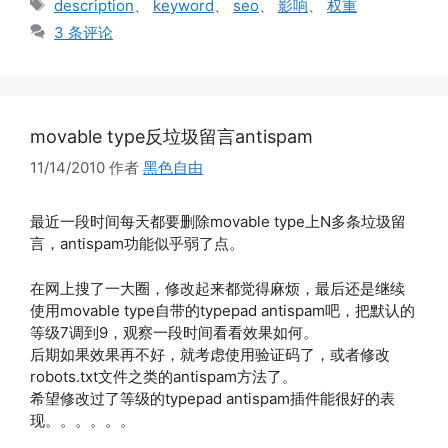
标
description
、
keyword
、
seo
、
影响
、
权重
签
3 条评论
movable type反垃圾留言antispam
11/14/2010
作者
黑色自由
最近一段时间每天都要删除movable type上N多条垃圾留
言，antispam功能似乎弱了点。
在网上搜了一大圈，修改起来都觉得麻烦，最后还是继续
使用movable type自带的typepad antispam吧，把默认的
等级7调到9，观察一段时间看看效果如何。
后期如果效果再不好，就考虑使用验证码了，或者修改
robots.txt文件之类的antispam方法了。
希望修改过了等级的typepad antispam插件能很好的表
现。。。。。。