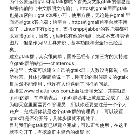
为什么要选用gtalk和gtalk群呢？首先英文版gtalk的信息是
加密传输的（中文版明文传输），https的gmail里面gtalk
也是加密的；gtalk体积小巧，使用方便，无论是在gmail里
面还是gtalk客户端；跨平台，https的gmail跨平台就不用
说了，Linux下有pidgin，支持xmpp/jabber的客户端都可
以登陆gtalk，当然，gtalk也有他的弱点，比如不支持表情
图片，但是作为IM工具来说，基本功能和安全行已经足
矣。
建立gtalk群，其实很简单，国外已经有了第三方的支持建
立gtalk群的站点—-chatterous。
在这里，大家可以建立自己的gtalk群，人数没有限制，畅
所欲言。具体步骤简单说一下，刚开始的时候建立的gtalk
群居然不能使用，也许有人也遇到了同样的问题。
直接去www.chatterous.com上面注册聊天室，其实就是
gtalk的群。简单填表后，gtalk群基本上就建立完成了，因
为聊天室里面需要个管理员，所以你还要去注册一个个人
账户，完成后你就是这个gtalk群的管理员了，可以设置
gtalk群是否公开等，具体步骤就不阐述了。
目前我们的gtalk群已经建立完成，可以正常使用，在这里
就不公开了，有挖原群主墙角的嫌疑 🙂