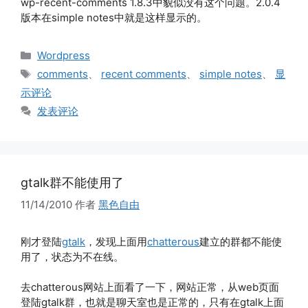
wp-recent-comments 1.8.3中貌似没有这个问题。2.0.4
版本在simple notes中就是这样显示的。
分
Wordpress
类
标
comments
、
recent comments
、
simple notes
、
显
签
示评论
发表评论
gtalk群不能使用了
11/14/2010
作者
黑色自由
刚才登陆
gtalk
，发现上面用
chatterous
建立的群都不能使
用了，状态为不在线。
去chatterous网站上面看了一下，网站正常，从web页面
登陆gtalk群，也就是聊天室也是正常的，只有在gtalk上面