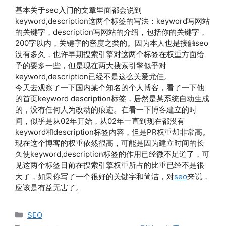
基本关于seo入门的文章里面都会说到
keyword,description这两个标签的写法：keyword写网站
的关键字，description写网站的介绍，包括你的关键字，
200字以内，关键字的密度之类的。因为本人也是接触seo
没有多久，也许早期搜索引擎对这两个标签在权重方面给
予的要多一些，但是现在两大搜索引擎似乎对
keyword,description已经不是这么关爱尤佳。
今天去观察了一下国内某个知名的个人博客，看了一下他
的首页keyword description标签，居然是某系统自动生成
的，没有任何人为改动的痕迹。在看一下博客建立的时
间，似乎是从02年开始，从02年一直到现在都没有
keyword和description标签内容，但是PR权重却非常高。
现在这个博客的权重依然很高，可能是因为建立时间的长
久使keyword,description标签的作用已经微不足道了，可
见这两个标签目前在搜索引擎权重所占的比重已经不是很
大了，如果你写了一个很好的关键字和简洁，对
seo
来说，
应该是有益无害了。
分
SEO
类