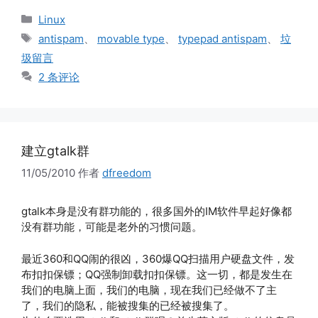
分
Linux
类
标
antispam
、
movable type
、
typepad antispam
、
垃
签
圾留言
2 条评论
建立gtalk群
11/05/2010
作者
dfreedom
gtalk本身是没有群功能的，很多国外的IM软件早起好像都
没有群功能，可能是老外的习惯问题。
最近360和QQ闹的很凶，360爆QQ扫描用户硬盘文件，发
布扣扣保镖；QQ强制卸载扣扣保镖。这一切，都是发生在
我们的电脑上面，我们的电脑，现在我们已经做不了主
了，我们的隐私，能被搜集的已经被搜集了。