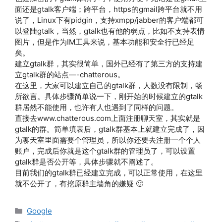
面还是gtalk客户端；跨平台，https的gmail跨平台就不用
说了，Linux下有pidgin，支持xmpp/jabber的客户端都可
以登陆gtalk，当然，gtalk也有他的弱点，比如不支持表情
图片，但是作为IM工具来说，基本功能和安全行已经足
矣。
建立gtalk群，其实很简单，国外已经有了第三方的支持建
立gtalk群的站点—-chatterous。
在这里，大家可以建立自己的gtalk群，人数没有限制，畅
所欲言。具体步骤简单说一下，刚开始的时候建立的gtalk
群居然不能使用，也许有人也遇到了同样的问题。
直接去www.chatterous.com上面注册聊天室，其实就是
gtalk的群。简单填表后，gtalk群基本上就建立完成了，因
为聊天室里面需要个管理员，所以你还要去注册一个个人
账户，完成后你就是这个gtalk群的管理员了，可以设置
gtalk群是否公开等，具体步骤就不阐述了。
目前我们的gtalk群已经建立完成，可以正常使用，在这里
就不公开了，有挖原群主墙角的嫌疑 🙂
分
Google
类