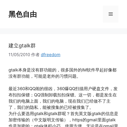
跳
至
黑色自由
菜
内
容
单
建立gtalk群
11/05/2010
作者
dfreedom
gtalk本身是没有群功能的，很多国外的IM软件早起好像都
没有群功能，可能是老外的习惯问题。
最近360和QQ闹的很凶，360爆QQ扫描用户硬盘文件，发
布扣扣保镖；QQ强制卸载扣扣保镖。这一切，都是发生在
我们的电脑上面，我们的电脑，现在我们已经做不了主
了，我们的隐私，能被搜集的已经被搜集了。
为什么要选用gtalk和gtalk群呢？首先英文版gtalk的信息是
加密传输的（中文版明文传输），https的gmail里面gtalk
也是加密的；gtalk体积小巧，使用方便，无论是在gmail里