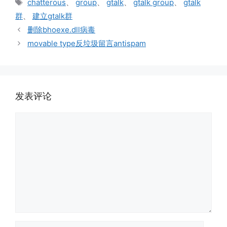
标
chatterous
、
group
、
gtalk
、
gtalk group
、
gtalk
签
群
、
建立gtalk群
删除bhoexe.dll病毒
movable type反垃圾留言antispam
发表评论
评
论
名