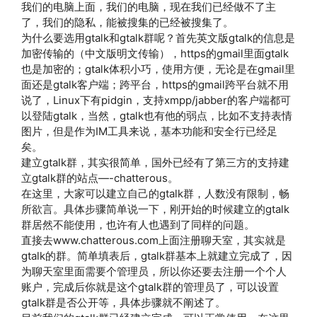
我们的电脑上面，我们的电脑，现在我们已经做不了主
了，我们的隐私，能被搜集的已经被搜集了。
为什么要选用gtalk和gtalk群呢？首先英文版gtalk的信息是
加密传输的（中文版明文传输），https的gmail里面gtalk
也是加密的；gtalk体积小巧，使用方便，无论是在gmail里
面还是gtalk客户端；跨平台，https的gmail跨平台就不用
说了，Linux下有pidgin，支持xmpp/jabber的客户端都可
以登陆gtalk，当然，gtalk也有他的弱点，比如不支持表情
图片，但是作为IM工具来说，基本功能和安全行已经足
矣。
建立gtalk群，其实很简单，国外已经有了第三方的支持建
立gtalk群的站点—-chatterous。
在这里，大家可以建立自己的gtalk群，人数没有限制，畅
所欲言。具体步骤简单说一下，刚开始的时候建立的gtalk
群居然不能使用，也许有人也遇到了同样的问题。
直接去www.chatterous.com上面注册聊天室，其实就是
gtalk的群。简单填表后，gtalk群基本上就建立完成了，因
为聊天室里面需要个管理员，所以你还要去注册一个个人
账户，完成后你就是这个gtalk群的管理员了，可以设置
gtalk群是否公开等，具体步骤就不阐述了。