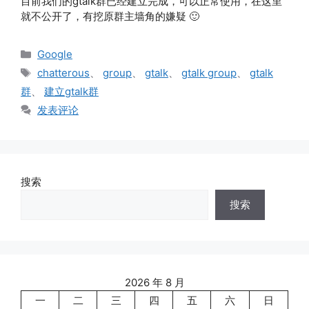
目前我们的gtalk群已经建立完成，可以正常使用，在这里
就不公开了，有挖原群主墙角的嫌疑 🙂
分
Google
类
标
chatterous
、
group
、
gtalk
、
gtalk group
、
gtalk
签
群
、
建立gtalk群
发表评论
搜索
搜索
2026 年 8 月
一
二
三
四
五
六
日