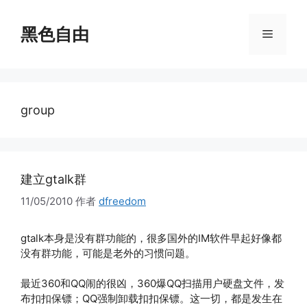
跳
至
黑色自由
菜
内
容
单
group
建立gtalk群
11/05/2010
作者
dfreedom
gtalk本身是没有群功能的，很多国外的IM软件早起好像都
没有群功能，可能是老外的习惯问题。
最近360和QQ闹的很凶，360爆QQ扫描用户硬盘文件，发
布扣扣保镖；QQ强制卸载扣扣保镖。这一切，都是发生在