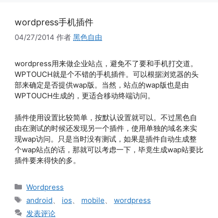
wordpress手机插件
04/27/2014
作者
黑色自由
wordpress用来做企业站点，避免不了要和手机打交道。
WPTOUCH就是个不错的手机插件。可以根据浏览器的头
部来确定是否提供wap版。当然，站点的wap版也是由
WPTOUCH生成的，更适合移动终端访问。
插件使用设置比较简单，按默认设置就可以。不过黑色自
由在测试的时候还发现另一个插件，使用单独的域名来实
现wap访问。只是当时没有测试，如果是插件自动生成整
个wap站点的话，那就可以考虑一下，毕竟生成wap站要比
插件要来得快的多。
分
Wordpress
类
标
android
、
ios
、
mobile
、
wordpress
签
发表评论