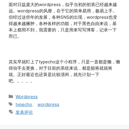
面对日益庞大的wordpress，似乎当初的初衷已经越来越
远。wordpress的风靡，在于它的简单易用，极易上手。
但经过这些年的发展，各种SNS的出现，wordpress也变
得越来越臃肿，各种各样的功能，对于黑色自由来说，基
本上都用不到，我需要的，只是用来写写博客，记录一下
而已。
其实早就盯上了typecho这个小程序，只是一直都是懒，懒
得动手去更换，对于目前的系统来说，都是能将就就将
就。正好最近也还算是比较清闲，就先计划一下
吧。。。。。
分
Wordpress
类
标
typecho
、
wordpress
签
发表评论