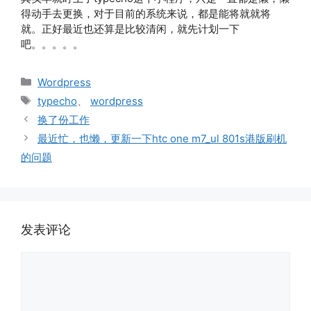
得动手去更换，对于目前的系统来说，都是能将就就将
就。正好最近也还算是比较清闲，就先计划一下
吧。。。。。
分
Wordpress
类
标
typecho
、
wordpress
签
换了份工作
最近忙，也懒，更新一下htc one m7_ul 801s港版刷机
的问题
发表评论
评
论