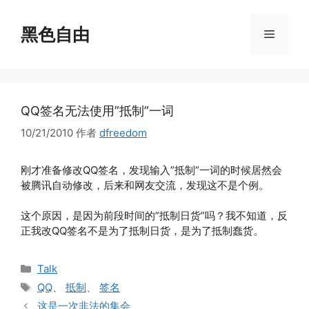
跳
至
黑色自由
菜
内
容
单
QQ签名无法使用”抵制”一词
10/21/2010
作者
dfreedom
刚才准备修改QQ签名，发现输入”抵制”一词的时候居然会
被腾讯自动修改，后来和网友交流，发现这不是个例。
这个原因，是因为前段时间的”抵制日货”吗？我不知道，反
正我改QQ签名不是为了抵制日货，是为了抵制蠢货。
分
Talk
类
标
QQ
、
抵制
、
签名
签
这是一次非法的集会