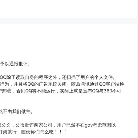
方予以通报批评。
曝QQ除了读取自身的程序之外，还扫描了用户的个人文件。
的行为，并且将QQ的广告系统关闭。随后腾讯通过QQ客户端检
户卸载，否则QQ将不能运行，实际上就是宣布QQ与360不可
然不由我们做主。
纸公文，公报批评两家公司，用户已然不在gov考虑范围以
打架就行，随便你们怎么吃！！！