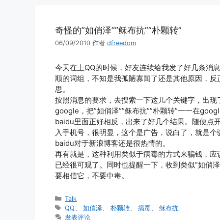
奇怪的”如俏泽””稣布抗””朴颗转”
06/09/2010
作者
dfreedom
今天在上QQ的时候，好友连续给我发了好几条消
顺的词组，不知是我孤陋寡闻了还是其他原因，反正我
思。
按照消息的要求，去搜索一下这几个关键字，出现
google，把”如俏泽””稣布抗””朴颗转”一一在g
baidu里面正好相反，出来了好几个结果。随便
入手机号，很明显，这个是广告，说白了，就是个
baidu对于新浪博客还是很热情的。
再有就是，这种利用类似于病毒的方式来骗钱，应
已经很可观了。同时也提醒一下，收到类似”如俏泽”
要相信它，不要中毒。
分
Talk
类
标
QQ
、
如俏泽
、
朴颗转
、
病毒
、
稣布抗
签
发表评论