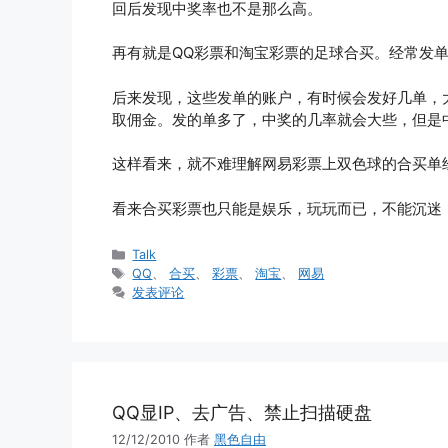
回后发现中奖率也不是那么高。
再有就是QQ彩票和淘宝彩票的足球合买。经常发
后来发现，这些发单的账户，有时候会发好几单，
取佣金。发的单多了，中奖的几率就会大些，但是
这样看来，就不难理解网易彩票上双色球的合买单
看来合买彩票也只能是娱乐，玩玩而已，不能沉迷
分
Talk
类
标
QQ
、
合买
、
彩票
、
淘宝
、
网易
签
发表评论
QQ显IP、去广告、禁止扫描硬盘
12/12/2010
作者
黑色自由