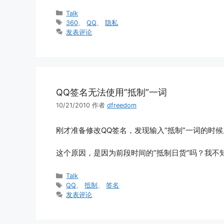
分
Talk
类
标
360
、
QQ
、
隐私
签
发表评论
QQ签名无法使用”抵制”一词
10/21/2010
作者
dfreedom
刚才准备修改QQ签名，发现输入”抵制”一词的时
这个原因，是因为前段时间的”抵制日货”吗？我不
分
Talk
类
标
QQ
、
抵制
、
签名
签
发表评论