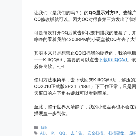
让我们（是我们的吗？）的
QQ显示对方IP
、
去除
QQ修改版就可以。因为QQ对很多第三方发出了律
可是每次打开QQ后就告诉我要扫描我的硬盘了，
睁睁的看着我的4200RPM的小硬盘被QQ占去
其实本来只是想禁止QQ扫描我的硬盘的，我的电
——KillQQAd，需要的可以点击
下载KillQQAd
。该
必备良软。-_-!
使用方法很简单，去下载回来KillQQAd后，解压
QQ2010正式版SP2.1（1861）下工作正常，只
天窗口的左下角右键就可以看到菜单。
至此，整个世界又清静了，我的小硬盘再也不会在登
描硬盘一步到位。
分
Talk
类
标
AD
、
IP
、
QQ
、
去广告
、
安全扫描
、
扫描硬盘
、
显I