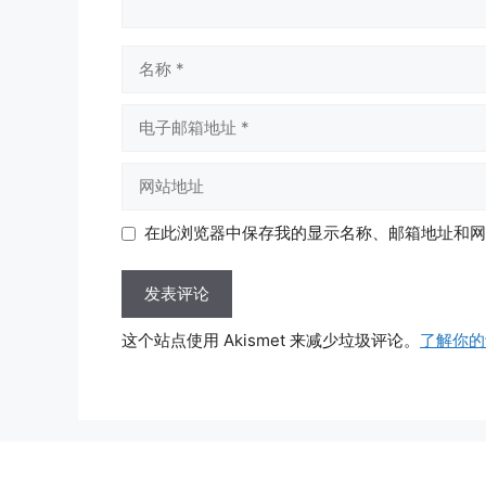
名
称
电
子
邮
网
箱
站
地
地
在此浏览器中保存我的显示名称、邮箱地址和网
址
址
这个站点使用 Akismet 来减少垃圾评论。
了解你的