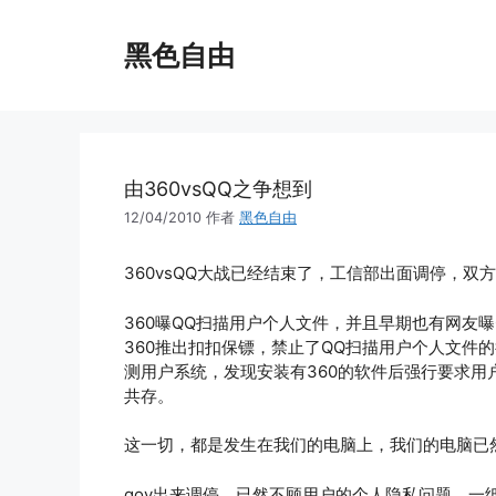
跳
至
黑色自由
内
容
由360vsQQ之争想到
12/04/2010
作者
黑色自由
360vsQQ大战已经结束了，工信部出面调停，双
360曝QQ扫描用户个人文件，并且早期也有网友
360推出扣扣保镖，禁止了QQ扫描用户个人文件
测用户系统，发现安装有360的软件后强行要求用
共存。
这一切，都是发生在我们的电脑上，我们的电脑已
gov出来调停，已然不顾用户的个人隐私问题。一