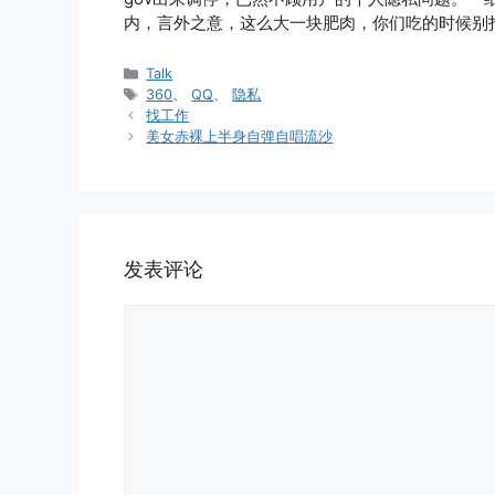
内，言外之意，这么大一块肥肉，你们吃的时候别
分
Talk
类
标
360
、
QQ
、
隐私
签
找工作
美女赤裸上半身自弹自唱流沙
发表评论
评
论