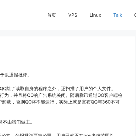
首页
VPS
Linux
Talk
方予以通报批评。
曝QQ除了读取自身的程序之外，还扫描了用户的个人文件。
的行为，并且将QQ的广告系统关闭。随后腾讯通过QQ客户端检
户卸载，否则QQ将不能运行，实际上就是宣布QQ与360不可
然不由我们做主。
纸公文，公报批评两家公司，用户已然不在gov考虑范围以