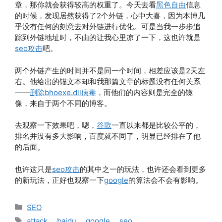
章，那你就会获得较高的权重了。今天去看
黑色自由
信息
的时候，发现居然获得了2个外链，心中大喜，因为本博几
乎没有任何的刻意去对外链进行优化。可是当我一步步追
踪到外链地址时，不由的让我心里凉了一下，这也许就是
seo攻击
吧。
两个外链产生的时间并不是同一个时间，相差应该是2天左
右。他给出的锚文本却和我那篇文章的标题没有任何关系
——
删除bhoexe.dll病毒
，而他们的内容则是完全的镜
像，来自于两个不同的博客。
去观察一下效果吧，嗯，
谷歌
一直以来都是比较公平的，
排名并没有多大影响，百度就不同了，明显已经排在了他
的后面。
也许这只是
seo攻击
的其中之一的玩法，也许还会看到更多
的新玩法，正好也观察一下
google
的算法会不会有影响。
分
SEO
类
标
attack
、
baidu
、
google
、
seo