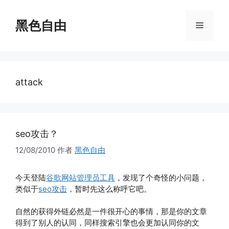
跳
至
黑色自由
菜
内
容
单
attack
seo攻击？
12/08/2010
作者
黑色自由
今天登陆
谷歌网站管理员工具
，发现了个奇怪的小问题，
类似于
seo攻击
，暂时先这么称呼它吧。
自然的获得外链必然是一件很开心的事情，那是你的文章
得到了别人的认同，同样搜索引擎也会更加认同你的文