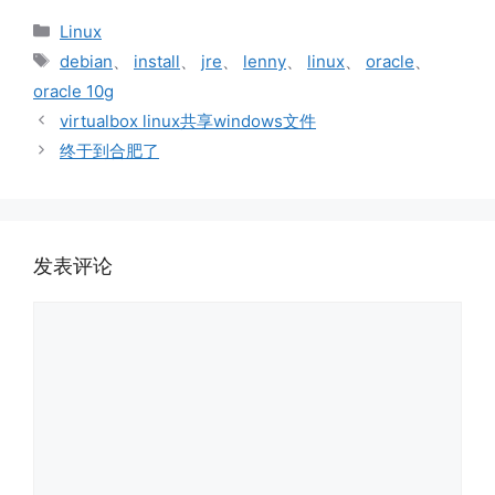
分
Linux
类
标
debian
、
install
、
jre
、
lenny
、
linux
、
oracle
、
签
oracle 10g
virtualbox linux共享windows文件
终于到合肥了
发表评论
评
论