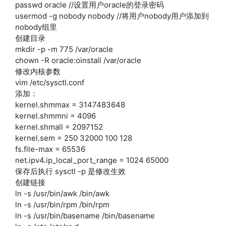
passwd oracle //设置用户oracle的登录密码
usermod -g nobody nobody //将用户nobody用户添加到
nobody组里
创建目录
mkdir -p -m 775 /var/oracle
chown -R oracle:oinstall /var/oracle
修改内核参数
vim /etc/sysctl.conf
添加：
kernel.shmmax = 3147483648
kernel.shmmni = 4096
kernel.shmall = 2097152
kernel.sem = 250 32000 100 128
fs.file-max = 65536
net.ipv4.ip_local_port_range = 1024 65000
保存后执行 sysctl -p 是修改生效
创建链接
ln -s /usr/bin/awk /bin/awk
ln -s /usr/bin/rpm /bin/rpm
ln -s /usr/bin/basename /bin/basename