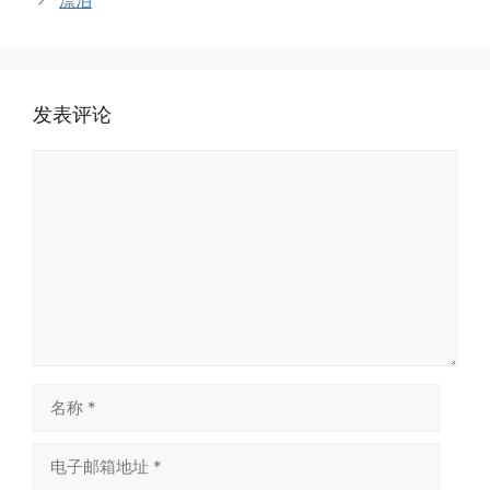
漂泊
发表评论
评
论
名
称
电
子