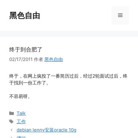
跳
至
黑色自由
菜
内
容
单
终于到合肥了
02/17/2011
作者
黑色自由
终于，在网上疯投了一番简历过后，经过2轮面试过后，终
于找到一份工作了。
不容易呀。
分
Talk
类
标
工作
签
debian lenny安装oracle 10g