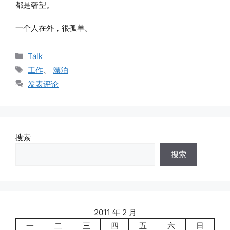
都是奢望。
一个人在外，很孤单。
分
Talk
类
标
工作
、
漂泊
签
发表评论
搜索
搜索
2011 年 2 月
一
二
三
四
五
六
日