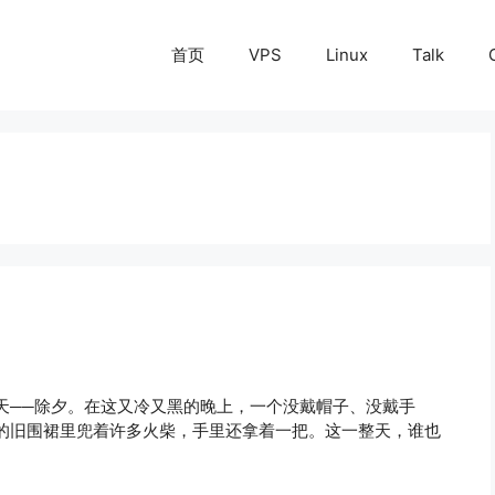
首页
VPS
Linux
Talk
天──除夕。在这又冷又黑的晚上，一个没戴帽子、没戴手
的旧围裙里兜着许多火柴，手里还拿着一把。这一整天，谁也