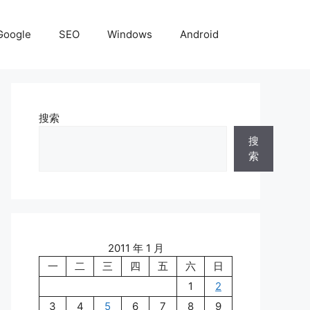
Google
SEO
Windows
Android
搜索
搜
索
2011 年 1 月
一
二
三
四
五
六
日
1
2
3
4
5
6
7
8
9