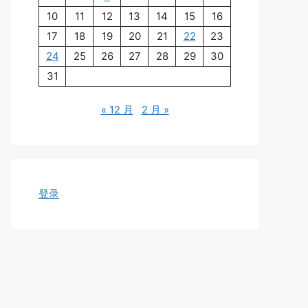
10
11
12
13
14
15
16
17
18
19
20
21
22
23
24
25
26
27
28
29
30
31
« 12 月
2 月 »
登录