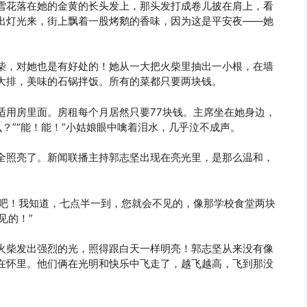
雪花落在她的金黄的长头发上，那头发打成卷儿披在肩上，看
出灯光来，街上飘着一股烤鹅的香味，因为这是平安夜——她
柴，对她也是有好处的！她从一大把火柴里抽出一小根，在墙
大排，美味的石锅拌饭。所有的菜都只要两块钱。
适用房里面。房租每个月居然只要77块钱。主席坐在她身边，
么？”“能！能！”小姑娘眼中噙着泪水，几乎泣不成声。
全照亮了。新闻联播主持郭志坚出现在亮光里，是那么温和，
走吧！我知道，七点半一到，您就会不见的，像那学校食堂两块
见的！”
火柴发出强烈的光，照得跟白天一样明亮！郭志坚从来没有像
在怀里。他们俩在光明和快乐中飞走了，越飞越高，飞到那没
。