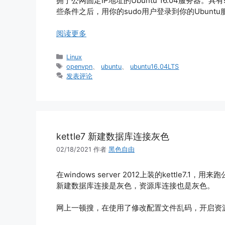
拥于公网固定IP地址的Ubuntu 16.04服务器。具
些条件之后，用你的sudo用户登录到你的Ubun
阅读更多
分
Linux
类
标
openvpn
、
ubuntu
、
ubuntu16.04LTS
签
发表评论
kettle7 新建数据库连接灰色
02/18/2021
作者
黑色自由
在windows server 2012上装的kettle7.
新建数据库连接是灰色，资源库连接也是灰色。
网上一顿搜，在使用了修改配置文件乱码，开启资