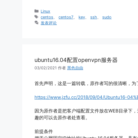
分
Linux
类
标
centos
、
centos7
、
key
、
ssh
、
sudo
签
发表评论
ubuntu16.04配置openvpn服务器
03/02/2021
作者
黑色自由
首先声明，这是一篇转载，原作者写的很清晰，为
https://www.jzfu.cc/2018/09/04/Ubuntu16
因为原作者是把客户端配置文件放在WEB目录下，
趣的可以去原作者处查看。
前提条件