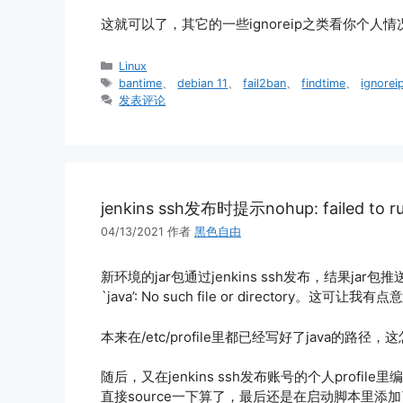
这就可以了，其它的一些ignoreip之类看你个人
分
Linux
类
标
bantime
、
debian 11
、
fail2ban
、
findtime
、
ignorei
签
发表评论
jenkins ssh发布时提示nohup: failed to run 
04/13/2021
作者
黑色自由
新环境的jar包通过jenkins ssh发布，结果jar包推送到
`java’: No such file or directory。这可让我有
本来在/etc/profile里都已经写好了java的路径
随后，又在jenkins ssh发布账号的个人prof
直接source一下算了，最后还是在启动脚本里添加了sou