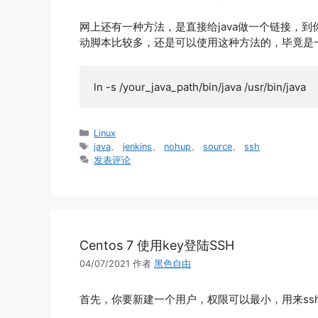
网上还有一种方法，是直接给java做一个链接，到
动脚本比较多，还是可以使用这种方法的，毕竟是
ln -s /your_java_path/bin/java /usr/bin/java
分
Linux
类
标
java
、
jenkins
、
nohup
、
source
、
ssh
签
发表评论
Centos 7 使用key登陆SSH
04/07/2021
作者
黑色自由
首先，你要新建一个用户，权限可以最小，用来ss