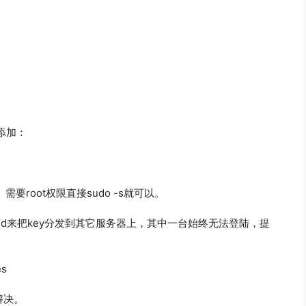
上添加：
要root权限直接sudo -s就可以。
y-id来把key分发到其它服务器上，其中一台始终无法登陆，提
es
解决。