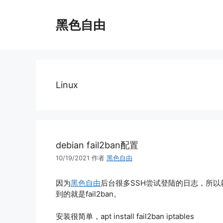
跳
至
黑色自由
内
容
Linux
debian fail2ban配置
10/19/2021
作者
黑色自由
因为
黑色自由
后台很多SSH尝试登陆的日志，所以
到的就是fail2ban。
安装很简单，apt install fail2ban iptables