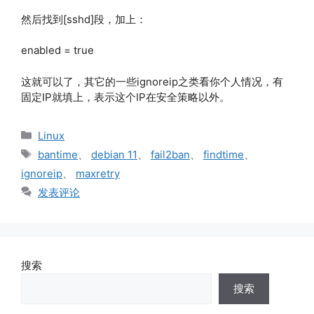
然后找到[sshd]段，加上：
enabled = true
这就可以了，其它的一些ignoreip之类看你个人情况，有
固定IP就填上，表示这个IP在安全策略以外。
分
Linux
类
标
bantime
、
debian 11
、
fail2ban
、
findtime
、
签
ignoreip
、
maxretry
发表评论
搜索
搜索