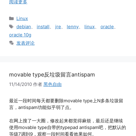
阅读更多
分
Linux
类
标
debian
、
install
、
jre
、
lenny
、
linux
、
oracle
、
签
oracle 10g
发表评论
movable type反垃圾留言antispam
11/14/2010
作者
黑色自由
最近一段时间每天都要删除movable type上N多条垃圾留
言，antispam功能似乎弱了点。
在网上搜了一大圈，修改起来都觉得麻烦，最后还是继续
使用movable type自带的typepad antispam吧，把默认的
等级7调到9，观察一段时间看看效果如何。