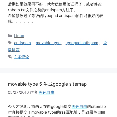
后期如果效果再不好，就考虑使用验证码了，或者修改
robots.txt文件之类的antispam方法了。
希望修改过了等级的typepad antispam插件能很好的表
现。。。。。。
分
Linux
类
标
antispam
、
movable type
、
typepad antispam
、
垃
签
圾留言
2 条评论
movable type 5 生成google sitemap
05/27/2010
作者
黑色自由
今天才发现，前两天在向google提交
黑色自由
的sitemap
时直接提交了movable type的rss源地址，导致黑色自由一