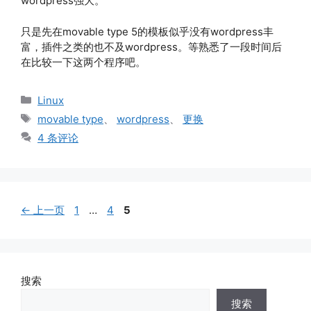
wordpress强大。
只是先在movable type 5的模板似乎没有wordpress丰
富，插件之类的也不及wordpress。等熟悉了一段时间后
在比较一下这两个程序吧。
分
Linux
类
标
movable type
、
wordpress
、
更换
签
4 条评论
页
页
页
←
上一页
1
…
4
5
面
面
面
搜索
搜索