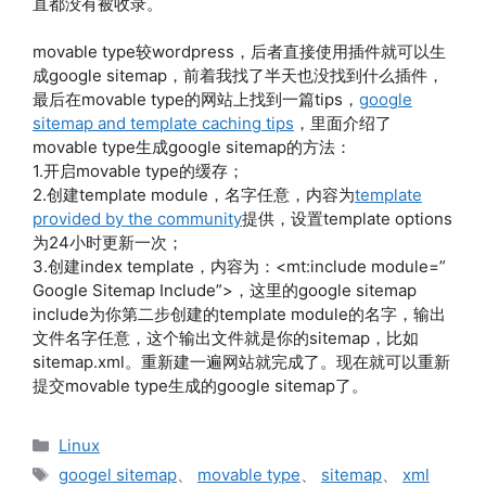
直都没有被收录。
movable type较wordpress，后者直接使用插件就可以生
成google sitemap，前着我找了半天也没找到什么插件，
最后在movable type的网站上找到一篇tips，
google
sitemap and template caching tips
，里面介绍了
movable type生成google sitemap的方法：
1.开启movable type的缓存；
2.创建template module，名字任意，内容为
template
provided by the community
提供，设置template options
为24小时更新一次；
3.创建index template，内容为：<mt:include module=”
Google Sitemap Include”>，这里的google sitemap
include为你第二步创建的template module的名字，输出
文件名字任意，这个输出文件就是你的sitemap，比如
sitemap.xml。重新建一遍网站就完成了。现在就可以重新
提交movable type生成的google sitemap了。
分
Linux
类
标
googel sitemap
、
movable type
、
sitemap
、
xml