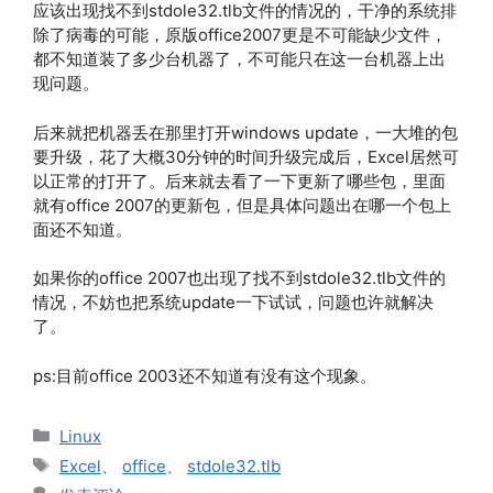
应该出现找不到stdole32.tlb文件的情况的，干净的系统排
除了病毒的可能，原版office2007更是不可能缺少文件，
都不知道装了多少台机器了，不可能只在这一台机器上出
现问题。
后来就把机器丢在那里打开windows update，一大堆的包
要升级，花了大概30分钟的时间升级完成后，Excel居然可
以正常的打开了。后来就去看了一下更新了哪些包，里面
就有office 2007的更新包，但是具体问题出在哪一个包上
面还不知道。
如果你的office 2007也出现了找不到stdole32.tlb文件的
情况，不妨也把系统update一下试试，问题也许就解决
了。
ps:目前office 2003还不知道有没有这个现象。
分
Linux
类
标
Excel
、
office
、
stdole32.tlb
签