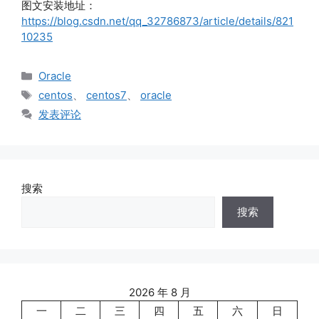
图文安装地址：
https://blog.csdn.net/qq_32786873/article/details/821
10235
分
Oracle
类
标
centos
、
centos7
、
oracle
签
发表评论
搜索
搜索
2026 年 8 月
一
二
三
四
五
六
日