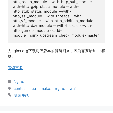
http_realip_module --with-http_sub_module --
with-http_gzip_static_module --with-
http_stub_status_module --with-
http_ssl_module --with-threads --with-
http_v2_module --with-http_addition_module --
with-http_dav_module --with-file-aio --with-
http_gunzip_module --add-
module=nginx_upstream_check_module-master
去nginx.org下载对应版本的源码回来，因为需要增加lua模
块。
阅读更多
分
Nginx
类
标
centos
、
lua
、
make
、
nginx
、
waf
签
发表评论