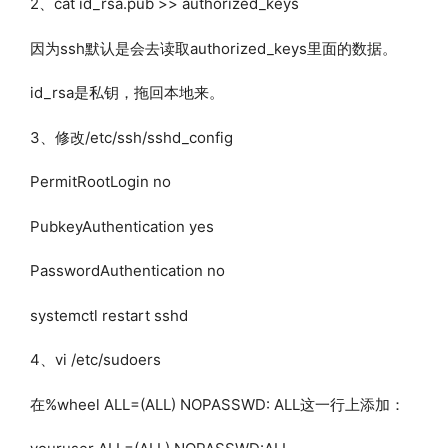
2、cat id_rsa.pub >> authorized_keys
因为ssh默认是会去读取authorized_keys里面的数据。
id_rsa是私钥，拖回本地来。
3、修改/etc/ssh/sshd_config
PermitRootLogin no
PubkeyAuthentication yes
PasswordAuthentication no
systemctl restart sshd
4、vi /etc/sudoers
在%wheel ALL=(ALL) NOPASSWD: ALL这一行上添加：