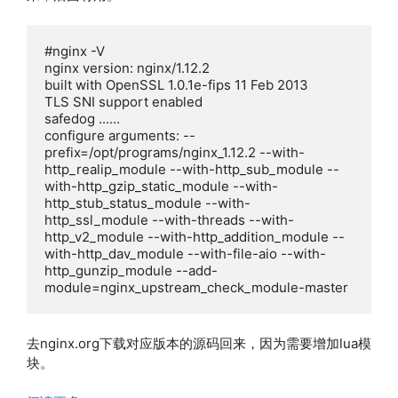
#nginx -V

nginx version: nginx/1.12.2

built with OpenSSL 1.0.1e-fips 11 Feb 2013

TLS SNI support enabled

safedog ......

configure arguments: --
prefix=/opt/programs/nginx_1.12.2 --with-
http_realip_module --with-http_sub_module --
with-http_gzip_static_module --with-
http_stub_status_module --with-
http_ssl_module --with-threads --with-
http_v2_module --with-http_addition_module --
with-http_dav_module --with-file-aio --with-
http_gunzip_module --add-
module=nginx_upstream_check_module-master
去nginx.org下载对应版本的源码回来，因为需要增加lua模
块。