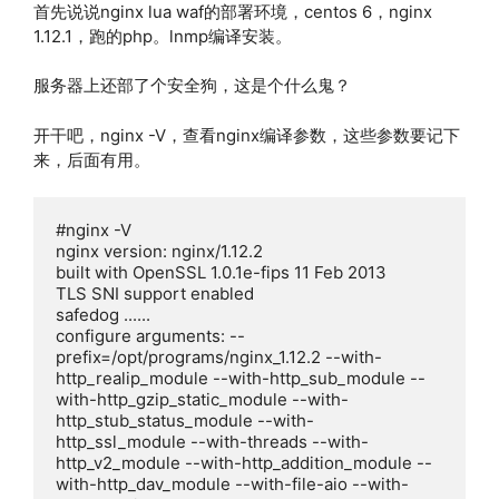
首先说说nginx lua waf的部署环境，centos 6，nginx
1.12.1，跑的php。lnmp编译安装。
服务器上还部了个安全狗，这是个什么鬼？
开干吧，nginx -V，查看nginx编译参数，这些参数要记下
来，后面有用。
#nginx -V

nginx version: nginx/1.12.2

built with OpenSSL 1.0.1e-fips 11 Feb 2013

TLS SNI support enabled

safedog ......

configure arguments: --
prefix=/opt/programs/nginx_1.12.2 --with-
http_realip_module --with-http_sub_module --
with-http_gzip_static_module --with-
http_stub_status_module --with-
http_ssl_module --with-threads --with-
http_v2_module --with-http_addition_module --
with-http_dav_module --with-file-aio --with-