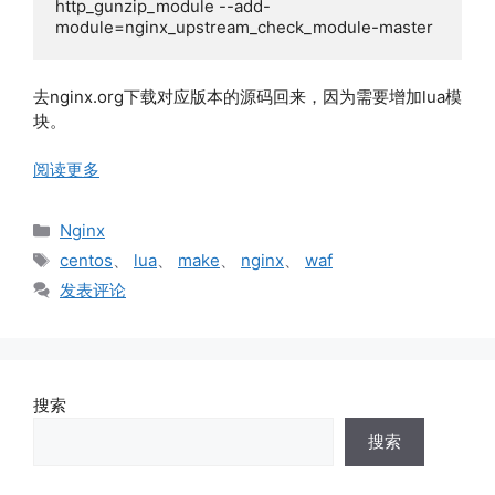
http_gunzip_module --add-
module=nginx_upstream_check_module-master
去nginx.org下载对应版本的源码回来，因为需要增加lua模
块。
阅读更多
分
Nginx
类
标
centos
、
lua
、
make
、
nginx
、
waf
签
发表评论
搜索
搜索