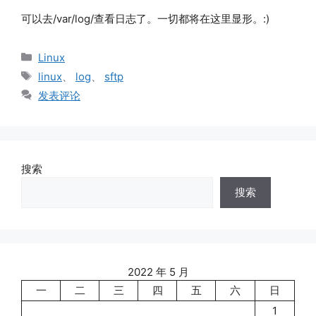
可以去/var/log/查看日志了。一切都将在这里显形。:)
分
Linux
类
标
linux
、
log
、
sftp
签
发表评论
搜索
搜索
2022 年 5 月
一
二
三
四
五
六
日
1