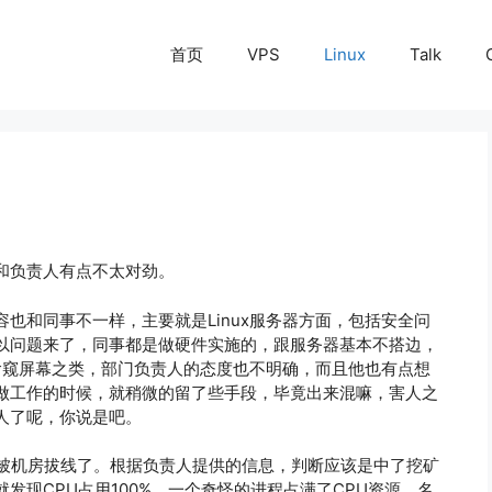
首页
VPS
Linux
Talk
和负责人有点不太对劲。
也和同事不一样，主要就是Linux服务器方面，包括安全问
以问题来了，同事都是做硬件实施的，跟服务器基本不搭边，
种偷窥屏幕之类，部门负责人的态度也不明确，而且他也有点想
做工作的时候，就稍微的留了些手段，毕竟出来混嘛，害人之
人了呢，你说是吧。
所以被机房拔线了。根据负责人提供的信息，判断应该是中了挖矿
发现CPU占用100%，一个奇怪的进程占满了CPU资源，名