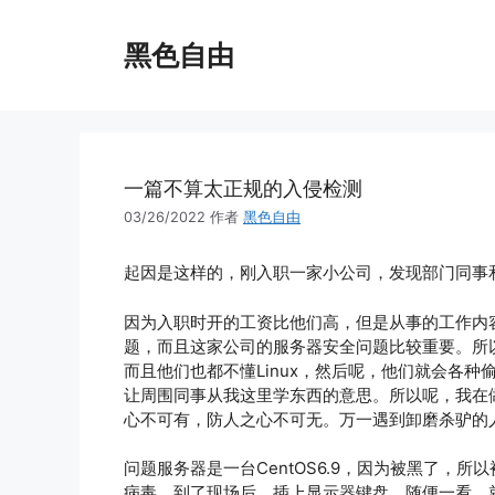
跳
至
黑色自由
内
容
一篇不算太正规的入侵检测
03/26/2022
作者
黑色自由
起因是这样的，刚入职一家小公司，发现部门同事
因为入职时开的工资比他们高，但是从事的工作内容
题，而且这家公司的服务器安全问题比较重要。所
而且他们也都不懂Linux，然后呢，他们就会各
让周围同事从我这里学东西的意思。所以呢，我在
心不可有，防人之心不可无。万一遇到卸磨杀驴的
问题服务器是一台CentOS6.9，因为被黑了，
病毒。到了现场后，插上显示器键盘，随便一看，就