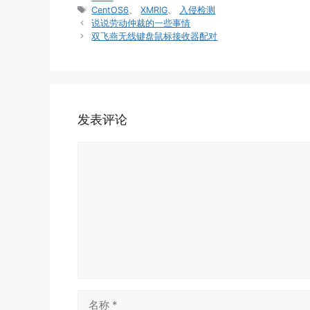
类
标
CentOS6
、
XMRIG
、
入侵检测
签
说说劳动仲裁的一些事情
双飞燕无线键盘鼠标接收器配对
发表评论
评
论
名