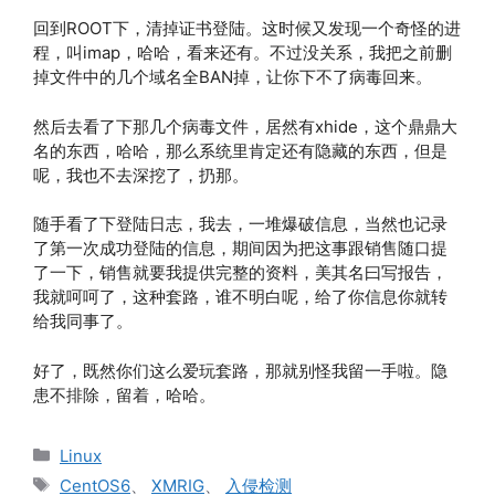
回到ROOT下，清掉证书登陆。这时候又发现一个奇怪的进
程，叫imap，哈哈，看来还有。不过没关系，我把之前删
掉文件中的几个域名全BAN掉，让你下不了病毒回来。
然后去看了下那几个病毒文件，居然有xhide，这个鼎鼎大
名的东西，哈哈，那么系统里肯定还有隐藏的东西，但是
呢，我也不去深挖了，扔那。
随手看了下登陆日志，我去，一堆爆破信息，当然也记录
了第一次成功登陆的信息，期间因为把这事跟销售随口提
了一下，销售就要我提供完整的资料，美其名曰写报告，
我就呵呵了，这种套路，谁不明白呢，给了你信息你就转
给我同事了。
好了，既然你们这么爱玩套路，那就别怪我留一手啦。隐
患不排除，留着，哈哈。
分
Linux
类
标
CentOS6
、
XMRIG
、
入侵检测