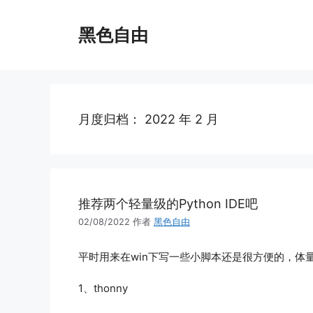
跳
至
黑色自由
内
容
月度归档：
2022 年 2 月
推荐两个轻量级的Python IDE吧
02/08/2022
作者
黑色自由
平时用来在win下写一些小脚本还是很方便的，体量轻
1、thonny