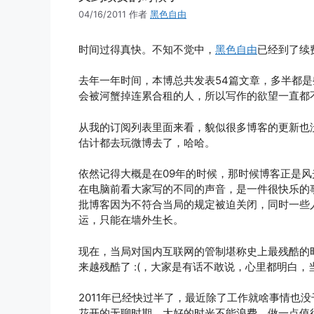
04/16/2011
作者
黑色自由
时间过得真快。不知不觉中，
黑色自由
已经到了续
去年一年时间，本博总共发表54篇文章，多半都
会被河蟹掉连累合租的人，所以写作的欲望一直都
从我的订阅列表里面来看，貌似很多博客的更新也
估计都去玩微博去了，哈哈。
依然记得大概是在09年的时候，那时候博客正是
在电脑前看大家写的不同的声音，是一件很快乐的
批博客因为不符合当局的规定被迫关闭，同时一些
运，只能在墙外生长。
现在，当局对国内互联网的管制堪称史上最残酷的
来越残酷了 :(，大家是有话不敢说，心里都明白
2011年已经快过半了，最近除了工作就啥事情也
花开的无聊时期，大好的时光不能浪费，做一点值得