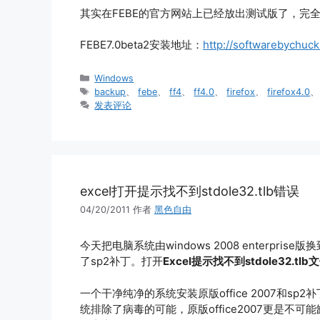
其实在FEBE的官方网站上已经放出测试版了，完全兼
FEBE7.0beta2安装地址：
http://softwarebychuc
分
Windows
类
标
backup
、
febe
、
ff4
、
ff4.0
、
firefox
、
firefox4.0
签
发表评论
excel打开提示找不到stdole32.tlb错误
04/20/2011
作者
黑色自由
今天把电脑系统由windows 2008 enterprise版换到w
了sp2补丁。打开
Excel提示找不到stdole32.tlb
一个干净纯净的系统安装原版office 2007和sp2
统排除了病毒的可能，原版office2007更是