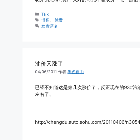
分
Talk
类
标
博客
、
续费
签
发表评论
油价又涨了
04/06/2011
作者
黑色自由
已经不知道这是第几次涨价了，反正现在的93#汽
左右了。
http://chengdu.auto.sohu.com/20110406/n305