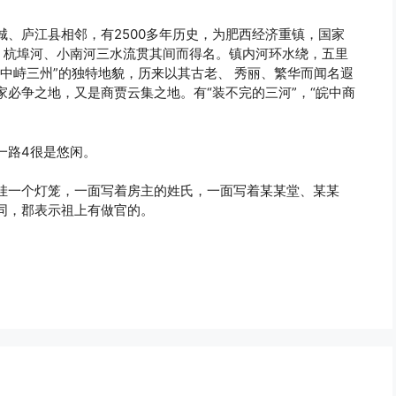
、庐江县相邻，有2500多年历史，为肥西经济重镇，国家
、杭埠河、小南河三水流贯其间而得名。镇内河环水绕，五里
中峙三州”的独特地貌，历来以其古老、 秀丽、繁华而闻名遐
必争之地，又是商贾云集之地。有“装不完的三河”，“皖中商
一路4很是悠闲。
挂一个灯笼，一面写着房主的姓氏，一面写着某某堂、某某
同，郡表示祖上有做官的。