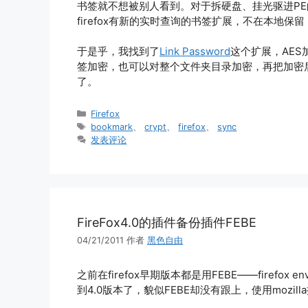
书签就不想被别人看到。对于拆硬盘、挂光驱进P
firefox有新的实时查询的书签扩展，不在本地保
于是乎，我找到了
Link Password
这个扩展，AES加
签加密，也可以对整个文件夹目录加密，再把加密
了。
分
Firefox
类
标
bookmark
、
crypt
、
firefox
、
sync
签
发表评论
FireFox4.0的插件备份插件FEBE
04/21/2011
作者
黑色自由
之前在firefox早期版本都是用FEBE——firefox env
到4.0版本了，貌似FEBE却没有跟上，使用mozill