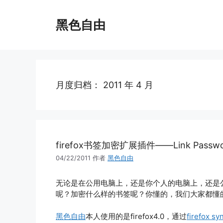
跳
至
黑色自由
内
容
月度归档：
2011 年 4 月
firefox书签加密扩展插件——Link Passwo
04/22/2011
作者
黑色自由
无论是在公用电脑上，还是你个人的电脑上，还是公司
呢？加密什么样的书签呢？你懂的，我们大家都懂
黑色自由
本人使用的是firefox4.0，通过
firefox sy