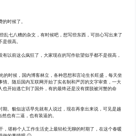
费的时候了。
是些乱七八糟的杂文，有时候吧，想写些东西，可担心写出来了
不是很高。
没有以前这么疯狂了，大家现在的写作欲望似乎都不是很高，
风光的时候，国内博客林立，各种思想和言论生长旺盛，每天坐
事情。随后国内互联网开始了实名制和严厉的文字审查，一大
人也开始逃亡到了国外，有的最终还是没有摆脱被河蟹的命
时期。貌似这话早先就有人说过，现在再拿出来说，可见是越
，当然也有二逼，也有装逼的。
没干，堪称个人工作生活史上最轻松无聊的时期了，在这个春暖
做的事情吧 🙂