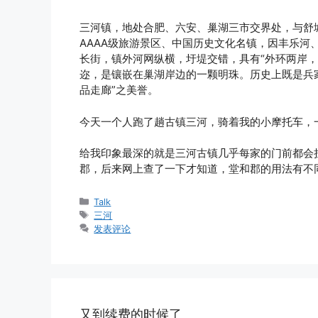
三河镇，地处合肥、六安、巢湖三市交界处，与舒城
AAAA级旅游景区、中国历史文化名镇，因丰乐河
长街，镇外河网纵横，圩堤交错，具有“外环两岸，
迩，是镶嵌在巢湖岸边的一颗明珠。历史上既是兵家
品走廊”之美誉。
今天一个人跑了趟古镇三河，骑着我的小摩托车，
给我印象最深的就是三河古镇几乎每家的门前都会
郡，后来网上查了一下才知道，堂和郡的用法有不
分
Talk
类
标
三河
签
发表评论
又到续费的时候了