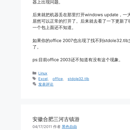
器上出现问题。
后来就把机器丢在那里打开windows update
居然可以正常的打开了。后来就去看了一下更新了哪些
一个包上面还不知道。
如果你的office 2007也出现了找不到stdole3
了。
ps:目前office 2003还不知道有没有这个现象。
分
Linux
类
标
Excel
、
office
、
stdole32.tlb
签
发表评论
安徽合肥三河古镇游
04/17/2011
作者
黑色自由