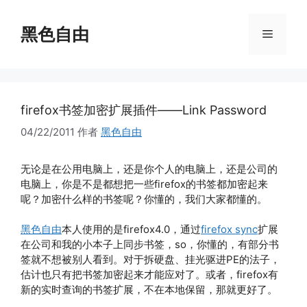
跳
至
黑色自由
菜
内
容
单
firefox书签加密扩展插件——Link Password
04/22/2011
作者
黑色自由
无论是在公用电脑上，还是你个人的电脑上，还是公司的
电脑上，你是不是都想把一些firefox的书签都加密起来
呢？加密什么样的书签呢？你懂的，我们大家都懂的。
黑色自由
本人使用的是firefox4.0，通过
firefox sync
扩展
在公司和我的小本子上同步书签，so，你懂的，有部分书
签就不想被别人看到。对于拆硬盘、挂光驱进PE的法子，
估计也只有把书签加密起来才能应对了。或者，firefox有
新的实时查询的书签扩展，不在本地保留，那就更好了。