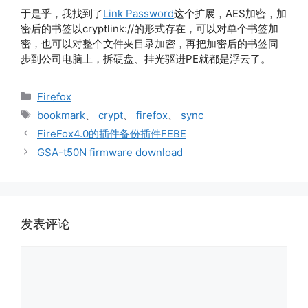
于是乎，我找到了
Link Password
这个扩展，AES加密，加
密后的书签以cryptlink://的形式存在，可以对单个书签加
密，也可以对整个文件夹目录加密，再把加密后的书签同
步到公司电脑上，拆硬盘、挂光驱进PE就都是浮云了。
分
Firefox
类
标
bookmark
、
crypt
、
firefox
、
sync
签
FireFox4.0的插件备份插件FEBE
GSA-t50N firmware download
发表评论
评
论