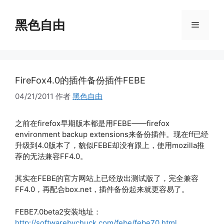
跳
至
黑色自由
菜
内
容
单
FireFox4.0的插件备份插件FEBE
04/21/2011
作者
黑色自由
之前在firefox早期版本都是用FEBE——firefox
environment backup extensions来备份插件。现在ff已经
升级到4.0版本了，貌似FEBE却没有跟上，使用mozilla推
荐的无法兼容FF4.0。
其实在FEBE的官方网站上已经放出测试版了，完全兼容
FF4.0，再配合box.net，插件备份起来就更容易了。
FEBE7.0beta2安装地址：
http://softwarebychuck.com/febe/febe70.html