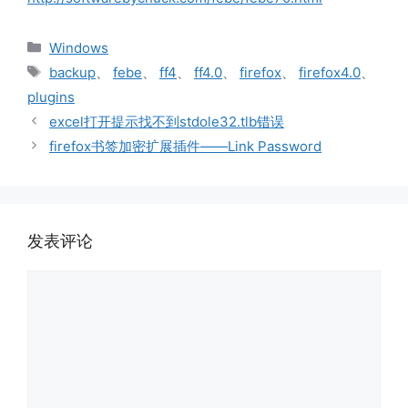
分
Windows
类
标
backup
、
febe
、
ff4
、
ff4.0
、
firefox
、
firefox4.0
、
签
plugins
excel打开提示找不到stdole32.tlb错误
firefox书签加密扩展插件——Link Password
发表评论
评
论