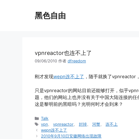
跳
至
黑色自由
内
容
vpnreactor也连不上了
09/06/2010
作者
dfreedom
刚才发现
wepn连不上了
，随手就换了vpnreact
只是vpnreactor的网站目前还能够打开，似乎v
题，他们的网站上也并没有关于中国大陆连接的任
这是黎明前的黑暗吗？光明何时才会到来？
分
Talk
类
标
vpn
、
vpnreactor
、
封掉
、
河蟹
、
连不上
签
wepn连不上了
2010年9月10日安徽网络出现故障