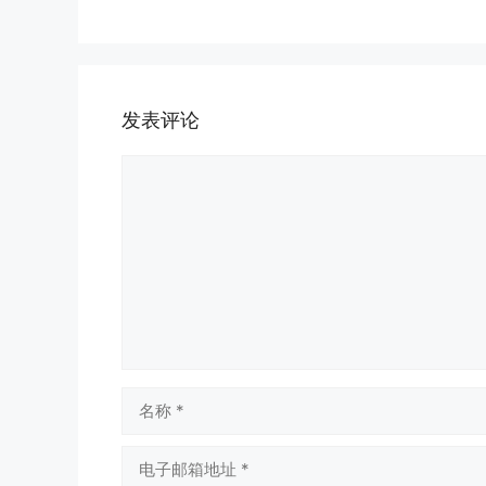
发表评论
评
论
名
称
电
子