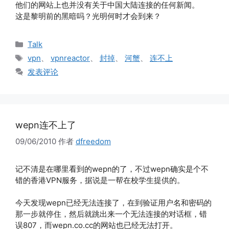
他们的网站上也并没有关于中国大陆连接的任何新闻。
这是黎明前的黑暗吗？光明何时才会到来？
分
Talk
类
标
vpn
、
vpnreactor
、
封掉
、
河蟹
、
连不上
签
发表评论
wepn连不上了
09/06/2010
作者
dfreedom
记不清是在哪里看到的wepn的了，不过wepn确实是个不
错的香港VPN服务，据说是一帮在校学生提供的。
今天发现wepn已经无法连接了，在到验证用户名和密码的
那一步就停住，然后就跳出来一个无法连接的对话框，错
误807，而wepn.co.cc的网站也已经无法打开。