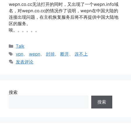
wepn.co.cc无法打开的同时，又出现了一个wepn.info域
名，对wepn.co.cc的情况作了说明，wepn在中国大陆的
连接出现问题，在主机恢复服务后将不再提供中国大陆地
区的服务。
唉。。。。。。
分
Talk
类
标
vpn
、
wepn
、
封掉
、
断开
、
连不上
签
发表评论
搜索
搜索