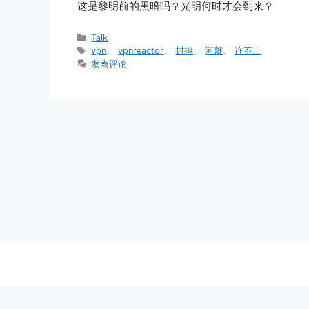
这是黎明前的黑暗吗？光明何时才会到来？
分
Talk
类
标
vpn
、
vpnreactor
、
封掉
、
河蟹
、
连不上
签
发表评论