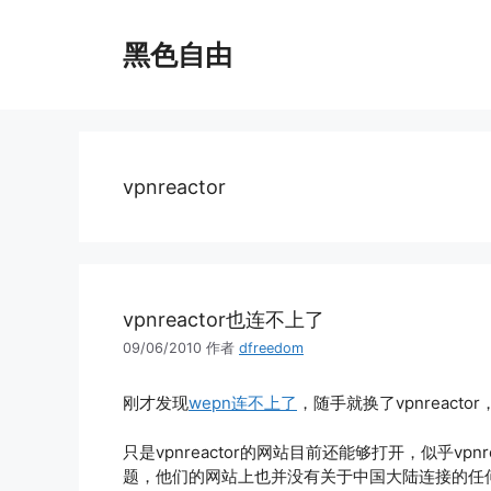
跳
至
黑色自由
内
容
vpnreactor
vpnreactor也连不上了
09/06/2010
作者
dfreedom
刚才发现
wepn连不上了
，随手就换了vpnreact
只是vpnreactor的网站目前还能够打开，似乎v
题，他们的网站上也并没有关于中国大陆连接的任