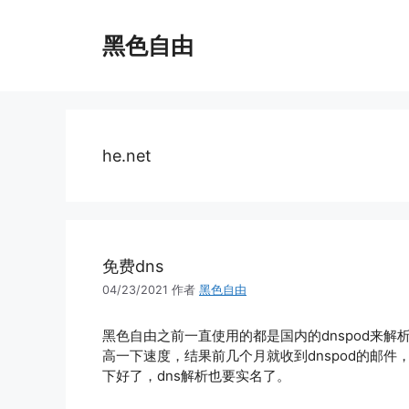
跳
至
黑色自由
内
容
he.net
免费dns
04/23/2021
作者
黑色自由
黑色自由之前一直使用的都是国内的dnspod来解
高一下速度，结果前几个月就收到dnspod的邮
下好了，dns解析也要实名了。