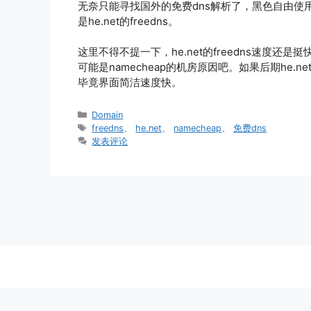
无奈只能寻找国外的免费dns解析了，黑色自由使用了
是he.net的freedns。
这里不得不提一下，he.net的freedns速度还
可能是namecheap的机房原因吧。如果后期he.
毕竟界面简洁速度快。
分
Domain
类
标
freedns
、
he.net
、
namecheap
、
免费dns
签
发表评论