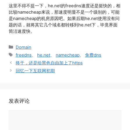
这里不得不提一下，he.net的freedns速度还是挺快的，相
比较namecheap来说，那速度明显不是一个级别的，可能
是namecheap的机房原因吧。如果后期he.net使用没有问
题的话，就将其它几个域名都转移到he.net下，毕竟界面
简洁速度快。
分
Domain
类
标
freedns
、
he.net
、
namecheap
、
免费dns
签
终于，还是给黑色自由加上了https
回忆一下互联网初期
发表评论
评
论