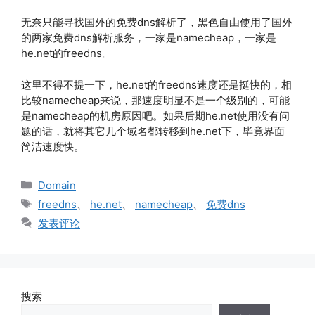
无奈只能寻找国外的免费dns解析了，黑色自由使用了国外
的两家免费dns解析服务，一家是namecheap，一家是
he.net的freedns。
这里不得不提一下，he.net的freedns速度还是挺快的，相
比较namecheap来说，那速度明显不是一个级别的，可能
是namecheap的机房原因吧。如果后期he.net使用没有问
题的话，就将其它几个域名都转移到he.net下，毕竟界面
简洁速度快。
分
Domain
类
标
freedns
、
he.net
、
namecheap
、
免费dns
签
发表评论
搜索