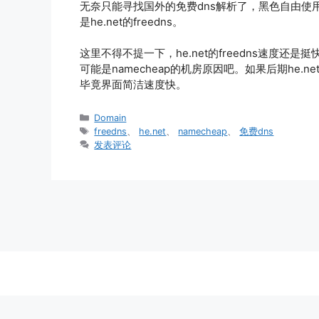
无奈只能寻找国外的免费dns解析了，黑色自由使用了
是he.net的freedns。
这里不得不提一下，he.net的freedns速度还
可能是namecheap的机房原因吧。如果后期he.
毕竟界面简洁速度快。
分
Domain
类
标
freedns
、
he.net
、
namecheap
、
免费dns
签
发表评论