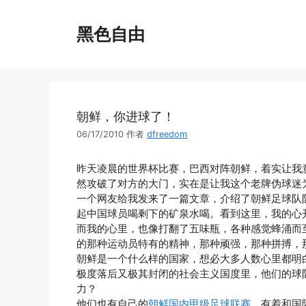
跳
至
黑色自由
内
容
朝鲜，你进球了！
06/17/2010
作者
dfreedom
昨天凌晨的世界杯比赛，巴西对阵朝鲜，着实让我
然攻破了对方的大门，实在是让我这个老牌伪球迷
一个网友给我发来了一篇文章，介绍了朝鲜足球队
起中国球员喝剩下的矿泉水喝。看到这里，我的心
而我的心里，也像打翻了五味瓶，各种感觉蜂涌而
的那种运动员特有的精神，那种顽强，那种拼搏，
朝鲜是一个什么样的国家，想必大多人数心里都明
极度落后又极其封闭的社会主义国度里，他们的球
力？
他们也有自己的
朝鲜国内甲级足球联赛
，有着和国