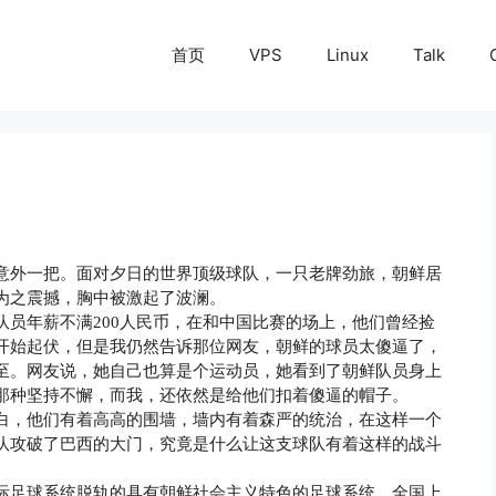
首页
VPS
Linux
Talk
意外一把。面对夕日的世界顶级球队，一只老牌劲旅，朝鲜居
为之震撼，胸中被激起了波澜。
队员年薪不满
人民币，在和中国比赛的场上，他们曾经捡
200
开始起伏，但是我仍然告诉那位网友，朝鲜的球员太傻逼了，
至。网友说，她自己也算是个运动员，她看到了朝鲜队员身上
那种坚持不懈，而我，还依然是给他们扣着傻逼的帽子。
白，他们有着高高的围墙，墙内有着森严的统治，在这样一个
队攻破了巴西的大门，究竟是什么让这支球队有着这样的战斗
际足球系统脱轨的具有朝鲜社会主义特色的足球系统，全国上