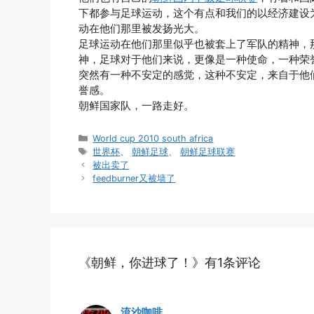
下都参与足球运动，这个有点和我们的以经济建设
动在他们那里被发扬光大。
足球运动在他们那里似乎也被套上了军队的精神，
神，足球对于他们来说，更像是一种使命，一种荣
突然有一种不安定的感觉，这种不安定，来自于他
誉感。
朝鲜国家队，一路走好。
分
World cup 2010 south africa
类
标
世界杯
、
朝鲜足球
、
朝鲜足球联赛
签
被出卖了
feedburner又被墙了
《朝鲜，你进球了！》有1条评论
流沙咖啡