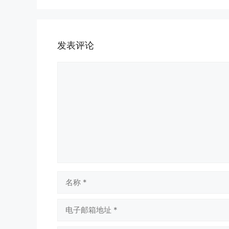
发表评论
评
论
名
称
电
子
邮