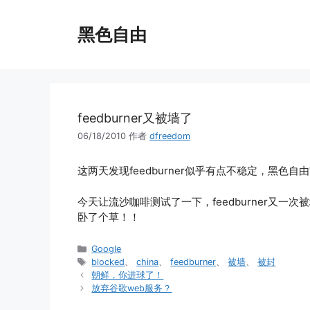
跳
至
黑色自由
内
容
feedburner又被墙了
06/18/2010
作者
dfreedom
这两天发现feedburner似乎有点不稳定，黑色自由
今天让流沙咖啡测试了一下，feedburner又一次
卧了个草！！
分
Google
类
标
blocked
、
china
、
feedburner
、
被墙
、
被封
签
朝鲜，你进球了！
放弃谷歌web服务？