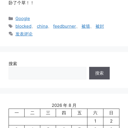
卧了个草！！
分
Google
类
标
blocked
、
china
、
feedburner
、
被墙
、
被封
签
发表评论
搜索
搜索
2026 年 8 月
一
二
三
四
五
六
日
1
2