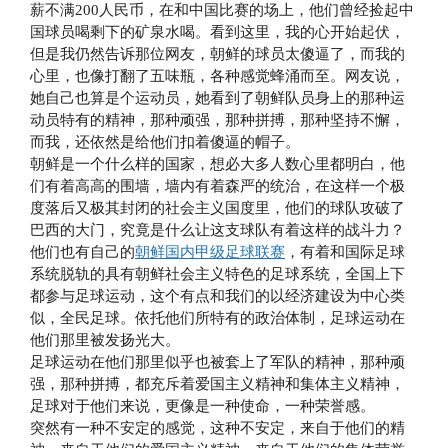
薪不满
人民币，在和中国比赛的场上，他们曾经捡起中
200
国球员喝剩下的矿泉水喝。看到这里，我的心开始起伏，
但是我仍然告诉那位网友，朝鲜的球员太傻逼了，而我的
心里，也像打翻了五味瓶，各种感觉蜂涌而至。网友说，
她自己也算是个运动员，她看到了朝鲜队员身上的那种运
动员特有的精神，那种顽强，那种拼搏，那种坚持不懈，
而我，还依然是给他们扣着傻逼的帽子。
朝鲜是一个什么样的国家，想必大多人数心里都明白，他
们有着高高的围墙，墙内有着森严的统治，在这样一个极
度落后又极其封闭的社会主义国度里，他们的球队攻破了
巴西的大门，究竟是什么让这支球队有着这样的战斗力？
他们也有自己的
朝鲜国内甲级足球联赛
，有着和国际足球
系统脱轨的具有朝鲜社会主义特色的足球系统，全国上下
都参与足球运动，这个有点和我们的以经济建设为中心类
似，全民足球。依托他们所特有的政治体制，足球运动在
他们那里被发扬光大。
足球运动在他们那里似乎也被套上了军队的精神，那种顽
强，那种拼搏，都充斥着爱国主义精神和集体主义精神，
足球对于他们来说，更像是一种使命，一种荣誉感。
突然有一种不安定的感觉，这种不安定，来自于他们的精