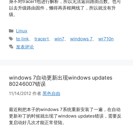
身不对tracert包进行解析，所以无法返回路由点数。也可
以去升级路由固件，懒得再弄根网线了，所以就没有升
级。
分
Linux
类
标
tp link
、
tracert
、
win7
、
windows 7
、
wr710n
签
发表评论
windows 7自动更新出现windows updates
80246007错误
11/14/2012
作者
黑色自由
最近刚把本子的windows 7系统重新安装了一遍，在自动
更新补丁的时候就出现了windows updates错误，需要反
复启动好几次才能正常登陆。