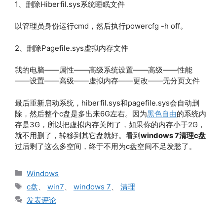
1、删除Hiberfil.sys系统睡眠文件
以管理员身份运行cmd，然后执行powercfg -h off。
2、删除Pagefile.sys虚拟内存文件
我的电脑——属性——高级系统设置——高级——性能
——设置——高级——虚拟内存——更改——无分页文件
最后重新启动系统，hiberfil.sys和pagefile.sys会自动删
除，然后整个c盘是多出来6G左右。因为
黑色自由
的系统内
存是3G，所以把虚拟内存关闭了，如果你的内存小于2G，
就不用删了，转移到其它盘就好。看到
windows 7清理c盘
过后剩了这么多空间，终于不用为c盘空间不足发愁了。
分
Windows
类
标
c盘
、
win7
、
windows 7
、
清理
签
发表评论