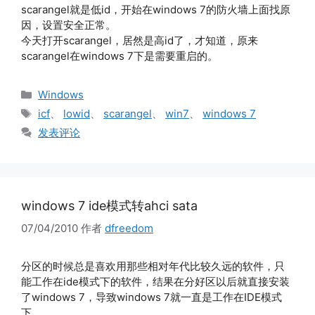
scarangel就是低id，开始在windows 7的防火墙上面找原
因，设置安全正常。
今天打开scarangel，居然是高id了，才知道，原来
scarangel在windows 7下是需要重启的。
分
Windows
类
标
icf
、
lowid
、
scarangel
、
win7
、
windows 7
签
发表评论
windows 7 ide模式转ahci sata
07/04/2010
作者
dfreedom
分区的时候总是喜欢用那些相对年代比较久远的软件，只
能工作在ide模式下的软件，结果在分好区以后就直接安装
了windows 7，导致windows 7就一直是工作在IDE模式
下。