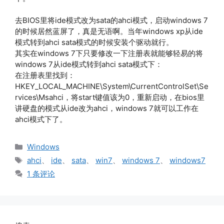
去BIOS里将ide模式改为sata的ahci模式，启动windows 7
的时候居然蓝屏了，真是无语啊。当年windows xp从ide
模式转到ahci sata模式的时候安装个驱动就行。
其实在windows 7下只要修改一下注册表就能够轻易的将
windows 7从ide模式转到ahci sata模式下：
在注册表里找到：
HKEY_LOCAL_MACHINE\System\CurrentControlSet\Se
rvices\Msahci，将start键值该为0，重新启动，在bios里
讲硬盘的模式从ide改为ahci，windows 7就可以工作在
ahci模式下了。
分
Windows
类
标
ahci
、
ide
、
sata
、
win7
、
windows 7
、
windows7
签
1 条评论