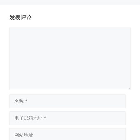
发表评论
评
论
名
称
电
子
邮
网
箱
站