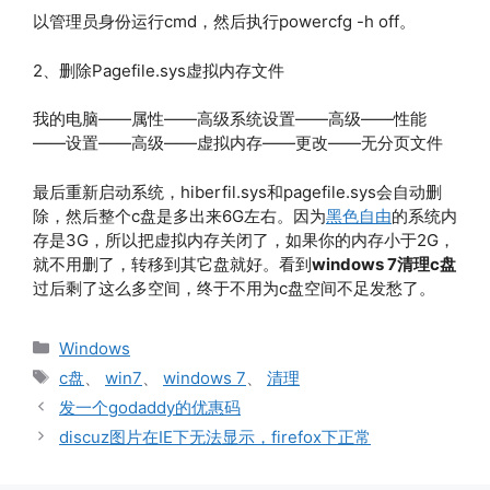
以管理员身份运行cmd，然后执行powercfg -h off。
2、删除Pagefile.sys虚拟内存文件
我的电脑——属性——高级系统设置——高级——性能
——设置——高级——虚拟内存——更改——无分页文件
最后重新启动系统，hiberfil.sys和pagefile.sys会自动删
除，然后整个c盘是多出来6G左右。因为
黑色自由
的系统内
存是3G，所以把虚拟内存关闭了，如果你的内存小于2G，
就不用删了，转移到其它盘就好。看到
windows 7清理c盘
过后剩了这么多空间，终于不用为c盘空间不足发愁了。
分
Windows
类
标
c盘
、
win7
、
windows 7
、
清理
签
发一个godaddy的优惠码
discuz图片在IE下无法显示，firefox下正常