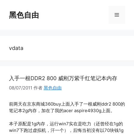
跳
至
黑色自由
菜
内
容
单
vdata
入手一根DDR2 800 威刚万紫千红笔记本内存
08/07/2011
作者
黑色自由
前两天在京东商城360buy上面入手了一根威刚ddr2 800的
笔记本2g内存，加在了我的acer aspire4930g上面。
本子原配是1g内存，运行win7实在是吃力（还曾经在1g的
win7下跑过虚拟机，汗一个），后悔当初没有以70块钱1g