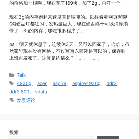
的价格加一根啊，现在花了169块，加了2g，再汗一个。
现在3g的内存跑起来速度真是嗖嗖的。以往看看网页聊聊
QQ硬盘灯都狂闪，发热量巨大，现在硬盘终于可以消停消
停了，3g的内存，够吃很多程序了。
ps：明天就休息了，连续休3天，又可以回家了，哈哈，虽
然家里现在没有网络，不过写写东西还是可以的，保存到
上班再发布了。这算是约稿么？。。。。。。
分
Talk
类
标
4930g
、
acer
、
aspire
、
aspire4930g
、
ddr2
、
签
ddr2 800
、
vdata
发表评论
搜索