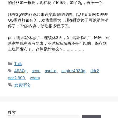
的价格加一根啊，现在花了169块，加了2g，再汗一个。
现在3g的内存跑起来速度真是嗖嗖的。以往看看网页聊聊
QQ硬盘灯都狂闪，发热量巨大，现在硬盘终于可以消停消
停了，3g的内存，够吃很多程序了。
ps：明天就休息了，连续休3天，又可以回家了，哈哈，虽
然家里现在没有网络，不过写写东西还是可以的，保存到
上班再发布了。这算是约稿么？。。。。。。
分
Talk
类
标
4930g
、
acer
、
aspire
、
aspire4930g
、
ddr2
、
签
ddr2 800
、
vdata
发表评论
搜索