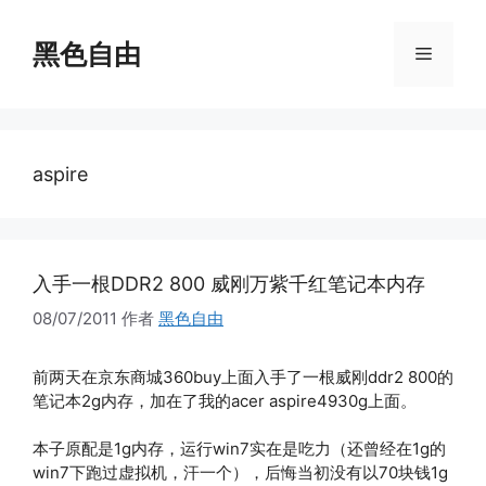
跳
至
黑色自由
菜
内
容
单
aspire
入手一根DDR2 800 威刚万紫千红笔记本内存
08/07/2011
作者
黑色自由
前两天在京东商城360buy上面入手了一根威刚ddr2 800的
笔记本2g内存，加在了我的acer aspire4930g上面。
本子原配是1g内存，运行win7实在是吃力（还曾经在1g的
win7下跑过虚拟机，汗一个），后悔当初没有以70块钱1g