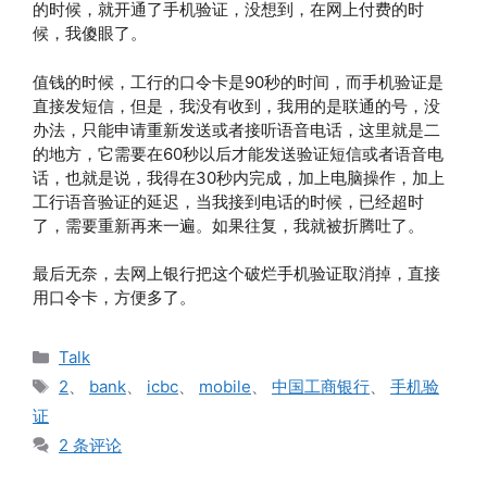
的时候，就开通了手机验证，没想到，在网上付费的时
候，我傻眼了。
值钱的时候，工行的口令卡是90秒的时间，而手机验证是
直接发短信，但是，我没有收到，我用的是联通的号，没
办法，只能申请重新发送或者接听语音电话，这里就是二
的地方，它需要在60秒以后才能发送验证短信或者语音电
话，也就是说，我得在30秒内完成，加上电脑操作，加上
工行语音验证的延迟，当我接到电话的时候，已经超时
了，需要重新再来一遍。如果往复，我就被折腾吐了。
最后无奈，去网上银行把这个破烂手机验证取消掉，直接
用口令卡，方便多了。
分
Talk
类
标
2
、
bank
、
icbc
、
mobile
、
中国工商银行
、
手机验
签
证
2 条评论